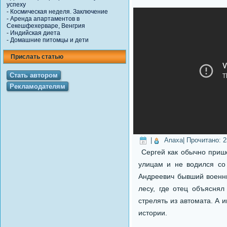
успеху
-
Космическая неделя. Заключение
-
Аренда апартаментов в
Секешфехерваре, Венгрия
-
Индийская диета
-
Домашние питомцы и дети
Прислать статью
Стать автором
Рекламодателям
|
Anaxa
| Прочитано:
2
Сергей как обычно приш
улицам и не водился со
Андреевич бывший военны
лесу, где отец объяснял
стрелять из автомата. А 
истории.