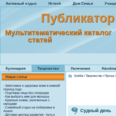
Активный отдых
Hi-tech
Дом Семья
Учащ
Публикатор
Мультитематический каталог
статей
Кулинария
Творчество
Увлечения
Handma
Хобби
/
Творчество
/
Проза
Новые статьи
-
Заботимся о здоровье кожи в зимний
период года
-
Подтяжка лица без операции
-
Как выбрать имя для малыша
-
Куриные ножки, запеченные с
овощами
-
Семейный отдых на побережье в
Судный день
Анапе
-
Детские центры развития - путь к