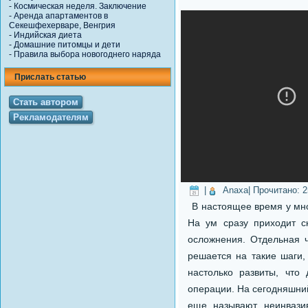
-
Космическая неделя. Заключение
-
Аренда апартаментов в
Секешфехерваре, Венгрия
-
Индийская диета
-
Домашние питомцы и дети
-
Правила выбора новогоднего наряда
Прислать статью
Стать автором
Рекламодателям
|
Anaxa
| Прочитано:
2
В настоящее время у мно
На ум сразу приходит с
осложнения. Отдельная ч
решается на такие шаги,
настолько развиты, что
операции. На сегодняшни
еще называют неинвази