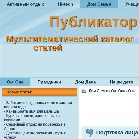
Активный отдых
Hi-tech
Дом Семья
Учащ
Публикатор
Мультитематический каталог
статей
Он+Она
Праздники
Дом Дача
Наши дети
Дом Семья
/
Он+Она
/
О жен
Новые статьи
-
Заботимся о здоровье кожи в зимний
период года
-
Как выбрать имя для малыша
-
Куриные ножки, запеченные с
овощами
-
Семейный отдых на побережье в
Анапе
Подтяжка лица
-
Детские центры развития - путь к
успеху