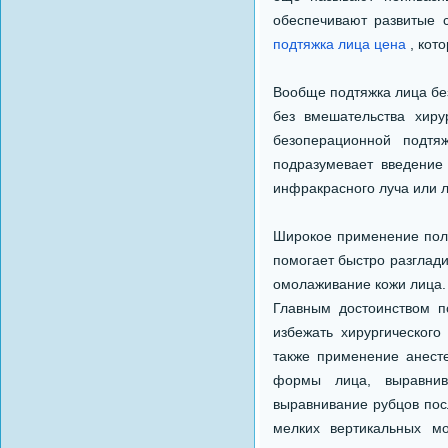
обеспечивают развитые 
подтяжка лица цена
, кото
Вообще подтяжка лица бе
без вмешательства хир
безоперационной подтя
подразумевает введение
инфракрасного луча или л
Широкое применение полу
помогает быстро разглади
омолаживание кожи лица. 
Главным достоинством п
избежать хирургического
также применение анест
формы лица, выравнив
выравнивание рубцов посл
мелких вертикальных м