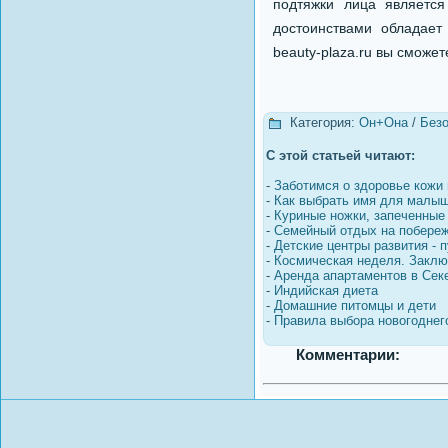
подтяжки лица являетс
достоинствами обладает
beauty-plaza.ru вы сможет
Категория:
Он+Она
/
Безо
С этой статьей читают:
-
Заботимся о здоровье кожи 
-
Как выбрать имя для малы
-
Куриные ножки, запеченные
-
Семейный отдых на побереж
-
Детские центры развития - п
-
Космическая неделя. Закл
-
Аренда апартаментов в Сек
-
Индийская диета
-
Домашние питомцы и дети
-
Правила выбора новогоднег
Комментарии: