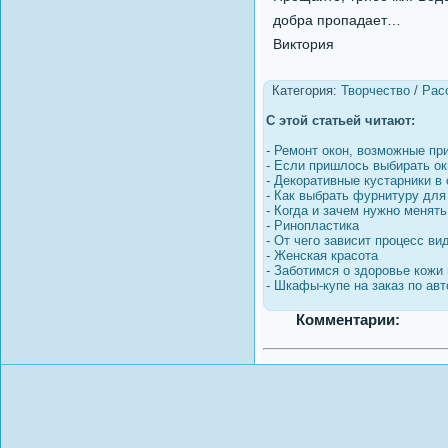
добра пропадает…
Виктория
Категория:
Творчество
/
Рас
С этой статьей читают:
-
Ремонт окон, возможные пр
-
Если пришлось выбирать ок
-
Декоративные кустарники в
-
Как выбрать фурнитуру для
-
Когда и зачем нужно менят
-
Ринопластика
-
От чего зависит процесс ви
-
Женская красота
-
Заботимся о здоровье кожи 
-
Шкафы-купе на заказ по авт
Комментарии: