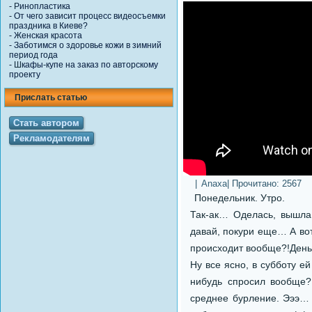
-
Ринопластика
-
От чего зависит процесс видеосъемки
праздника в Киеве?
-
Женская красота
-
Заботимся о здоровье кожи в зимний
период года
-
Шкафы-купе на заказ по авторскому
проекту
Прислать статью
Стать автором
Рекламодателям
|
Anaxa
| Прочитано:
2567
Понедельник. Утро.
Так-ак… Оделась, вышла 
давай, покури еще… А вот
происходит вообще?!День
Ну все ясно, в субботу е
нибудь спросил вообще?
среднее бурление. Эээ… 