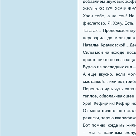
добавляем звуковых эффек
ЖРАТЬ ХОЧУ!!! ХОЧУ ЖР
Хрен тебе, а не сон! Не
фиолетово. Я. Хочу. Есть.
Та-а-ак!.. Продолжаем му
переварил, до меня даже
Натальи Крачковской…Ден
Силы мои на исходе, посы
просто никто не возвраща
Бурлю из последних сил 
А еще вкусно, если мол
сметанкой… или вот, гри
Перепало чуть-чуть салат
теплое, обволакивающее
Ура!! Кефирчик! Кефирчик
От меня ничего не остал
редиски, теряю квалифик
Вот, помню, когда мы жил
– мы с папиным желуд