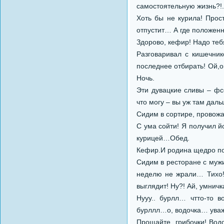
самостоятельную жизнь?!.
Хоть бы не курила! Прост
отпустит… А где положен
Здорово, кефир! Надо тебя
Разговаривал с кишечник
последнее отбирать! Ой,о
Ночь.
Эти дувацкие сливы – фсе
что могу – вы уж там дал
Сидим в сортире, провожа
С ума сойти! Я получил й
курицей…Обед.
Кефир.И родина щедро п
Сидим в ресторане с мужи
неделю не жрали… Тихо! 
выглядит! Ну?! Ай, умничк
Нууу.. бурлл… чтто-то
бурллл…о, водочка… уважа
Прощайте, грибочки! Водо