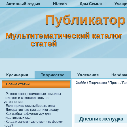
Активный отдых
Hi-tech
Дом Семья
Учащ
Публикатор
Мультитематический каталог
статей
Кулинария
Творчество
Увлечения
Handma
Хобби
/
Творчество
/
Проза
/
Ра
Новые статьи
-
Ремонт окон, возможные причины
поломок и самостоятельное
устранение.
-
Если пришлось выбирать окна
-
Декоративные кустарники в саду
-
Как выбрать фурнитуру для
пластиковых окон
Дневник желудка
-
Когда и зачем нужно менять форму
носа?