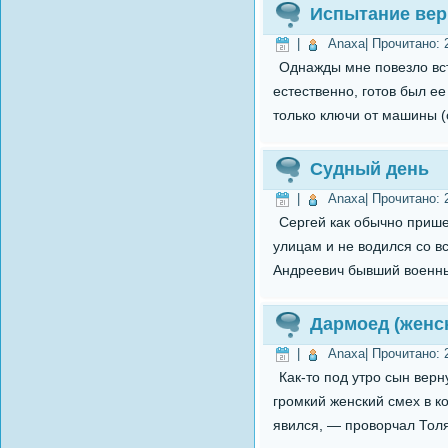
Испытание вер
|
Anaxa
| Прочитано:
Однажды мне повезло вст
естественно, готов был ее
только ключи от машины (о
Судный день
|
Anaxa
| Прочитано:
Сергей как обычно прише
улицам и не водился со в
Андреевич бывший военный,
Дармоед (женс
|
Anaxa
| Прочитано:
Как-то под утро сын вер
громкий женский смех в к
явился, — проворчал Толя