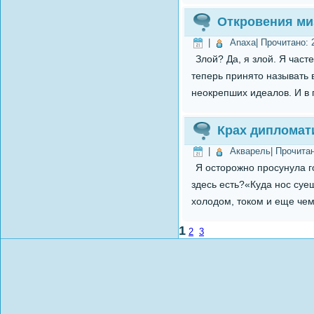
Откровения ми
|
Anaxa
| Прочитано:
Злой? Да, я злой. Я част
теперь принято называть 
неокрепших идеалов. И в 
Крах дипломат
|
Акварель
| Прочита
Я осторожно просунула го
здесь есть?«Куда нос суеш
холодом, током и еще чем
1
2
3