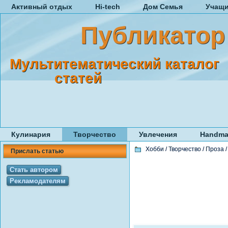
Активный отдых
Hi-tech
Дом Семья
Учащ
Публикатор
Мультитематический каталог
статей
Кулинария
Творчество
Увлечения
Handma
Хобби
/
Творчество
/
Проза
Прислать статью
Стать автором
Рекламодателям