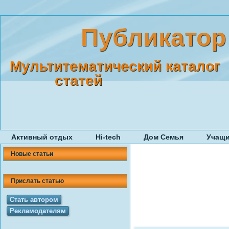
Публикатор
Мультитематический каталог
статей
Активный отдых
Hi-tech
Дом Семья
Учащ
Новые статьи
Прислать статью
Стать автором
Рекламодателям