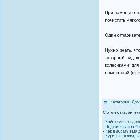
При помощи отпа
почистить мягку
Один отпаривате
Нужно знать, чт
товарный вид в
колесиками для
помещений (скла
Категория:
Дом
С этой статьей чи
-
Заботимся о здор
-
Подтяжка лица бе
-
Как выбрать имя
-
Куриные ножки, з