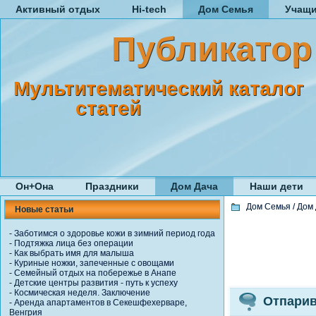
Активный отдых
Hi-tech
Дом Семья
Учащ
Публикатор
Мультитематический каталог
статей
Он+Она
Праздники
Дом Дача
Наши дети
Дом Семья
/
Дом 
Новые статьи
-
Заботимся о здоровье кожи в зимний период года
-
Подтяжка лица без операции
-
Как выбрать имя для малыша
-
Куриные ножки, запеченные с овощами
-
Семейный отдых на побережье в Анапе
-
Детские центры развития - путь к успеху
-
Космическая неделя. Заключение
Отпарив
-
Аренда апартаментов в Секешфехерваре,
Венгрия