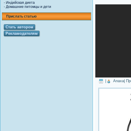
-
Индийская диета
-
Домашние питомцы и дети
Прислать статью
Стать автором
Рекламодателям
|
Anaxa
| П