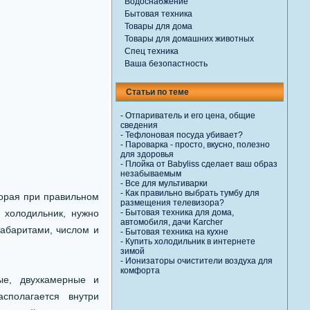
Водоснабжение
Бытовая техника
Товары для дома
Товары для домашних животных
Спец техника
Ваша безопастность
Статьи по теме
-
Отпариватель и его цена, общие
сведения
-
Тефлоновая посуда убивает?
-
Пароварка - просто, вкусно, полезно
для здоровья
-
Плойка от Babyliss сделает ваш образ
незабываемым
-
Все для мультиварки
-
Как правильно выбрать тумбу для
торая при правильном
размещения телевизора?
 холодильник, нужно
-
Бытовая техника для дома,
автомобиля, дачи Karcher
габаритами, числом и
-
Бытовая техника на кухне
-
Купить холодильник в интернете
зимой
-
Ионизаторы очистители воздуха для
комфорта
ые, двухкамерные и
сполагается внутри