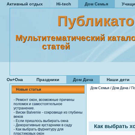
Активный отдых
Hi-tech
Дом Семья
Учащ
Публикато
Мультитематический катало
статей
Он+Она
Праздники
Дом Дача
Наши дети
Дом Семья
/
Дом Дача
/
П
Новые статьи
-
Ремонт окон, возможные причины
поломок и самостоятельное
устранение.
-
Виски Balvenie - сокровище из глубины
веков
-
Если пришлось выбирать окна
-
Декоративные кустарники в саду
Как выбрать х
-
Как выбрать фурнитуру для
пластиковых окон