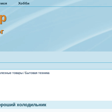
имся
Хобби
р
г
олезные товары
/
Бытовая техника
ороший холодильник