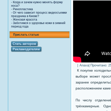
-
Когда и зачем нужно менять форму
носа?
-
Ринопластика
-
От чего зависит процесс видеосъемки
праздника в Киеве?
-
Женская красота
-
Заботимся о здоровье кожи в зимний
период года
Прислать статью
Стать автором
Рекламодателям
|
Anaxa
| Прочитано:
2
К покупке холодильн
выборе может просл
заранее определитьс
расположением каме
По числу отделени
трёхкамерные. Одн