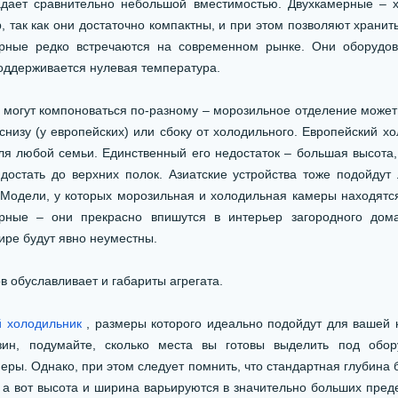
адает сравнительно небольшой вместимостью. Двухкамерные – 
, так как они достаточно компактны, и при этом позволяют хранит
ерные редко встречаются на современном рынке. Они оборудо
поддерживается нулевая температура.
 могут компоноваться по-разному – морозильное отделение может 
 снизу (у европейских) или сбоку от холодильного. Европейский х
ля любой семьи. Единственный его недостаток – большая высота, 
достать до верхних полок. Азиатские устройства тоже подойду
 Модели, у которых морозильная и холодильная камеры находятся 
рные – они прекрасно впишутся в интерьер загородного дом
ире будут явно неуместны.
в обуславливает и габариты агрегата.
й холодильник
, размеры которого идеально подойдут для вашей 
зин, подумайте, сколько места вы готовы выделить под обо
еры. Однако, при этом следует помнить, что стандартная глубина
, а вот высота и ширина варьируются в значительно больших преде