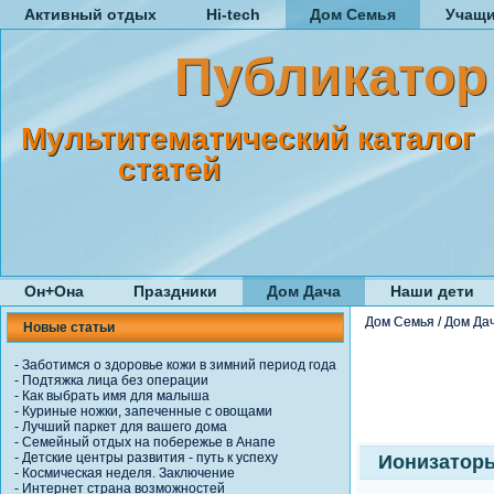
Активный отдых
Hi-tech
Дом Семья
Учащ
Публикатор
Мультитематический каталог
статей
Он+Она
Праздники
Дом Дача
Наши дети
Дом Семья
/
Дом Да
Новые статьи
-
Заботимся о здоровье кожи в зимний период года
-
Подтяжка лица без операции
-
Как выбрать имя для малыша
-
Куриные ножки, запеченные с овощами
-
Лучший паркет для вашего дома
-
Семейный отдых на побережье в Анапе
-
Детские центры развития - путь к успеху
Ионизаторы
-
Космическая неделя. Заключение
-
Интернет страна возможностей