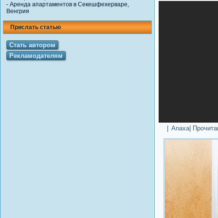
-
Аренда апартаментов в Секешфехерваре,
Венгрия
Прислать статью
Стать автором
Рекламодателям
|
Anaxa
| Прочит