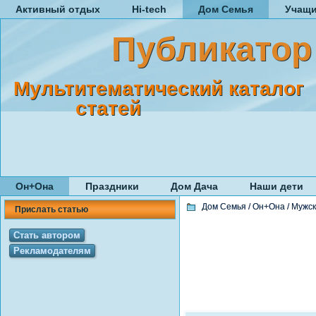
Активный отдых
Hi-tech
Дом Семья
Учащ
Публикатор
Мультитематический каталог
статей
Он+Она
Праздники
Дом Дача
Наши дети
Дом Семья
/
Он+Она
/
Мужск
Прислать статью
Стать автором
Рекламодателям