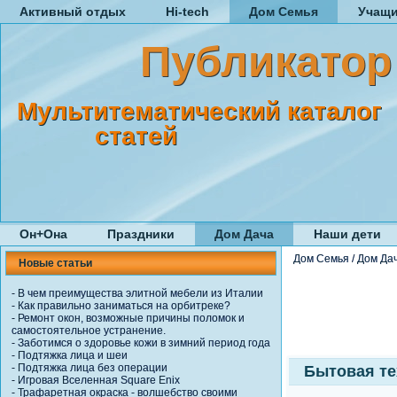
Активный отдых
Hi-tech
Дом Семья
Учащ
Публикатор
Мультитематический каталог
статей
Он+Она
Праздники
Дом Дача
Наши дети
Дом Семья
/
Дом Да
Новые статьи
-
В чем преимущества элитной мебели из Италии
-
Как правильно заниматься на орбитреке?
-
Ремонт окон, возможные причины поломок и
самостоятельное устранение.
-
Заботимся о здоровье кожи в зимний период года
-
Подтяжка лица и шеи
-
Подтяжка лица без операции
Бытовая те
-
Игровая Вселенная Square Enix
-
Трафаретная окраска - волшебство своими