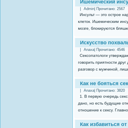
Ишемический инсу
|
Admin
| Прочитано:
2567
Инсульт — это острое на
клеток. Ишемическим инс
мозге, блокируются бляшк
Искусство похвалы
|
Anaxa
| Прочитано:
4546
Сексопатологи утверждаю
говорить приятности друг
разговор с мужчиной, лиш
Как не бояться се
|
Anaxa
| Прочитано:
3820
1. В первую очередь секс
дано, но есть будущие от
отношение к сексу. Главно
Как избавиться от