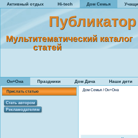
Активный отдых
Hi-tech
Дом Семья
Учащ
Публикатор
Мультитематический каталог
статей
Он+Она
Праздники
Дом Дача
Наши дети
Дом Семья
/
Он+Она
Прислать статью
Стать автором
Рекламодателям