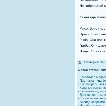
Не забывай про 
Не забрасывай з
Какая еда пом
Мясо. Белок нео
Орехи. В них мн
Рыба. Она насыщ
Грибы. Они дают
Ягоды. Это анти
Категория:
Наш
С этой статьей чи
-
Заботимся о здор
-
Подтяжка лица бе
-
Как выбрать имя
-
Куриные ножки, з
-
Семейный отдых н
-
Детские центры ра
-
Космическая нед
-
Аренда апартамен
-
Индийская диета