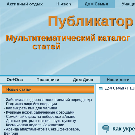
Активный отдых
Hi-tech
Дом Семья
Учащ
Публикатор
Мультитематический каталог
статей
Он+Она
Праздники
Дом Дача
Наши дети
Дом Семья
/
Наш
Новые статьи
-
Заботимся о здоровье кожи в зимний период года
-
Подтяжка лица без операции
-
Как выбрать имя для малыша
-
Куриные ножки, запеченные с овощами
-
Семейный отдых на побережье в Анапе
-
Детские центры развития - путь к успеху
-
Космическая неделя. Заключение
Как укр
-
Аренда апартаментов в Секешфехерваре,
Венгрия