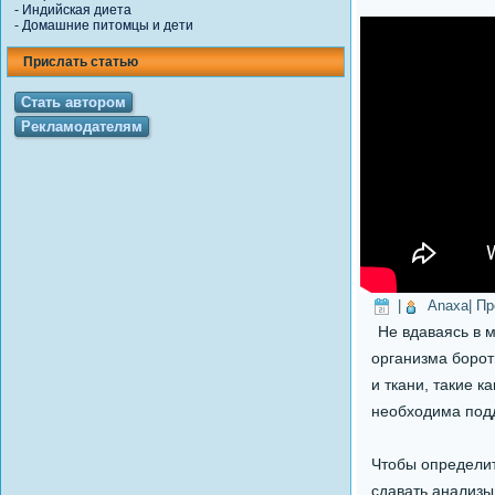
-
Индийская диета
-
Домашние питомцы и дети
Прислать статью
Стать автором
Рекламодателям
|
Anaxa
| П
Не вдаваясь в 
организма борот
и ткани, такие к
необходима под
Чтобы определит
сдавать анализы