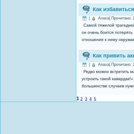
Как избавиться
|
Anaxa
| Прочитано:
Самой тяжелой трагедией
он очень боится потерят
отношения к нему окружа
Как привить ак
|
Anaxa
| Прочитано:
Редко можно встретить м
устроить такой кавардак!»
большинстве случаев нужн
1
2
3
4
5