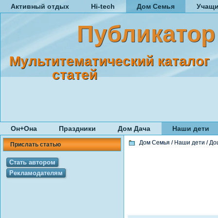
Активный отдых
Hi-tech
Дом Семья
Учащ
Публикатор
Мультитематический каталог
статей
Он+Она
Праздники
Дом Дача
Наши дети
Дом Семья
/
Наши дети
/
До
Прислать статью
Стать автором
Рекламодателям