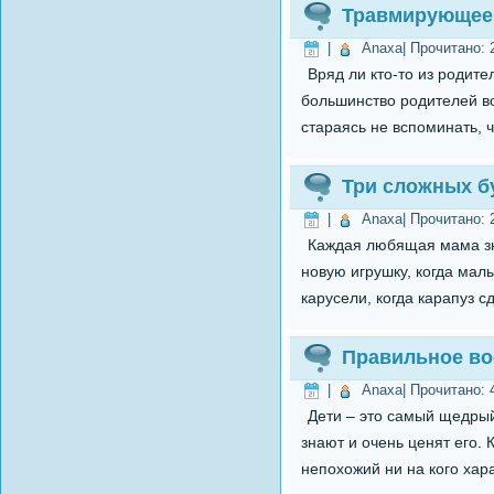
Травмирующее 
|
Anaxa
| Прочитано:
Вряд ли кто-то из родите
большинство родителей вос
стараясь не вспоминать, ч
Три сложных бу
|
Anaxa
| Прочитано:
Каждая любящая мама зна
новую игрушку, когда мал
карусели, когда карапуз с
Правильное вос
|
Anaxa
| Прочитано:
Дети – это самый щедрый
знают и очень ценят его. 
непохожий ни на кого хара