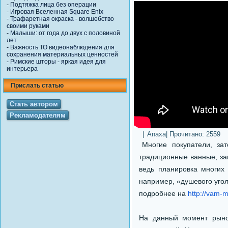
-
Подтяжка лица без операции
-
Игровая Вселенная Square Enix
-
Трафаретная окраска - волшебство
своими руками
-
Малыши: от года до двух с половиной
лет
-
Важность ТО видеонаблюдения для
сохранения материальных ценностей
-
Римские шторы - яркая идея для
интерьера
Прислать статью
Стать автором
Рекламодателям
|
Anaxa
| Прочитано:
2559
Многие покупатели, за
традиционные ванные, за
ведь планировка многих 
например, «душевого угол
подробнее на
http://vam-
На данный момент рыно