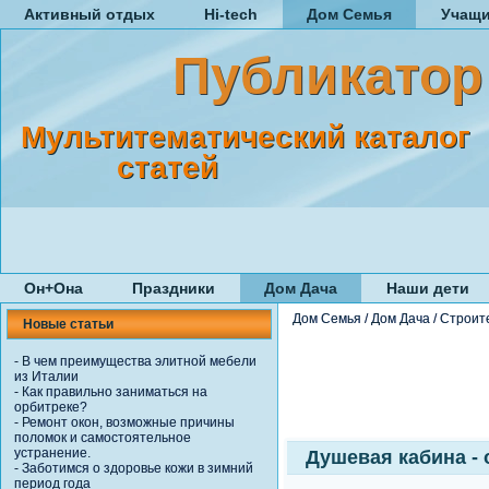
Активный отдых
Hi-tech
Дом Семья
Учащ
Публикатор
Мультитематический каталог
статей
Он+Она
Праздники
Дом Дача
Наши дети
Дом Семья
/
Дом Дача
/
Строит
Новые статьи
-
В чем преимущества элитной мебели
из Италии
-
Как правильно заниматься на
орбитреке?
-
Ремонт окон, возможные причины
поломок и самостоятельное
устранение.
Душевая кабина -
-
Заботимся о здоровье кожи в зимний
период года