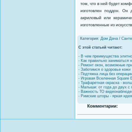
том, что в ней будет ком
изготовлен поддон. Он
акриловый или керамиче
изготовленные из искусст
Категория:
Дом Дача
/
Санте
С этой статьей читают:
-
В чем преимущества элитно
-
Как правильно заниматься н
-
Ремонт окон, возможные пр
-
Заботимся о здоровье кожи 
-
Подтяжка лица без операци
-
Игровая Вселенная Square E
-
Трафаретная окраска - вол
-
Малыши: от года до двух с 
-
Важность ТО видеонаблюде
-
Римские шторы - яркая идея
Комментарии: