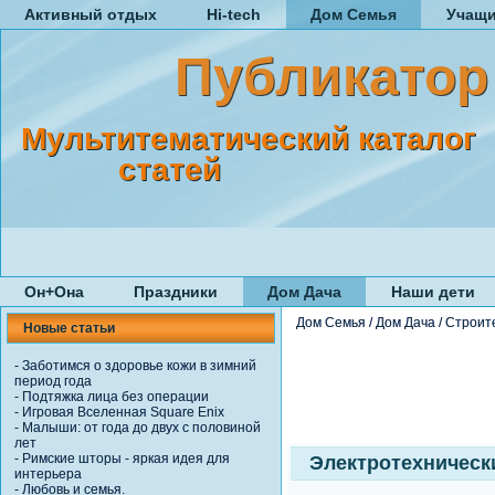
Активный отдых
Hi-tech
Дом Семья
Учащ
Публикатор
Мультитематический каталог
статей
Он+Она
Праздники
Дом Дача
Наши дети
Дом Семья
/
Дом Дача
/
Строит
Новые статьи
-
Заботимся о здоровье кожи в зимний
период года
-
Подтяжка лица без операции
-
Игровая Вселенная Square Enix
-
Малыши: от года до двух с половиной
лет
-
Римские шторы - яркая идея для
Электротехническ
интерьера
-
Любовь и семья.