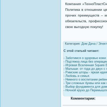
Компания «ТехноПластСна
Политика в отношении це
прочих преимуществ – и
обязательств, професси
свою выгодную покупку!
Категория:
Дом Дача
/
Элек
С этой статьей читают:
-
Заботимся о здоровье кожи 
-
Подтяжка лица без операци
-
Игровая Вселенная Square E
-
Малыши: от года до двух с 
-
Римские шторы - яркая идея
-
Любовь и семья.
-
Немного о воспитании ребен
-
Три сложных буквы или как 
-
Выбор фундамента для дом
-
Ночной круиз до Перемышл
Комментарии: