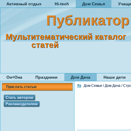
Активный отдых
Hi-tech
Дом Семья
Учащ
Публикатор
Мультитематический каталог
статей
Он+Она
Праздники
Дом Дача
Наши дети
Дом Семья
/
Дом Дача
/
Стро
Прислать статью
Стать автором
Рекламодателям