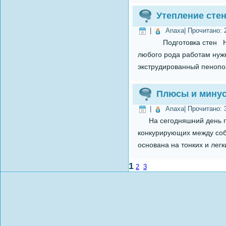
Утепление сте
|
Anaxa
| Прочитано:
Подготовка стен На нач
любого рода работам нужн
экструдированный пенопол
Плюсы и минус
|
Anaxa
| Прочитано:
На сегодняшний день пр
конкурирующих между собо
основана на тонких и легк
1
2
3