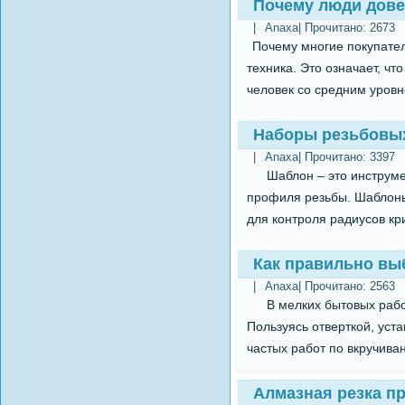
Почему люди дов
|
Anaxa
| Прочитано:
2673
Почему многие покупател
техника. Это означает, чт
человек со средним уровне
Наборы резьбовы
|
Anaxa
| Прочитано:
3397
Шаблон – это инструмен
профиля резьбы. Шаблон
для контроля радиусов кр
Как правильно вы
|
Anaxa
| Прочитано:
2563
В мелких бытовых работ
Пользуясь отверткой, уст
частых работ по вкручива
Алмазная резка п