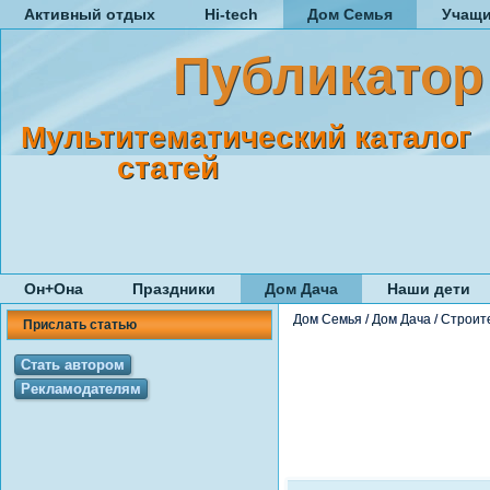
Активный отдых
Hi-tech
Дом Семья
Учащ
Публикатор
Мультитематический каталог
статей
Он+Она
Праздники
Дом Дача
Наши дети
Дом Семья
/
Дом Дача
/
Строит
Прислать статью
Стать автором
Рекламодателям