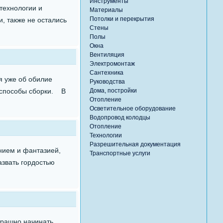
Инструменты
технологии и
Материалы
Потолки и перекрытия
, также не остались
Стены
Полы
Окна
Вентиляция
Электромонтаж
Сантехника
я уже об обилие
Руководства
и способы сборки. В
Дома, постройки
Отопление
Осветительное оборудование
Водопровод колодцы
Отопление
Технологии
Разрешительная документация
ением и фантазией,
Транспортные услуги
азвать гордостью
трашно начинать