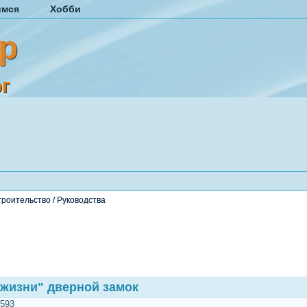
имся
Хобби
р
г
троительство
/
Руководства
"жизни" дверной замок
593