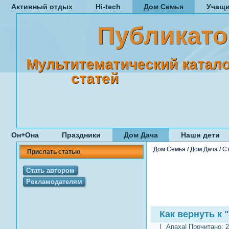
Активный отдых
Hi-tech
Дом Семья
Учащ
Публикато
Мультитематический катало
статей
Он+Она
Праздники
Дом Дача
Наши дети
Дом Семья
/
Дом Дача
/
С
Прислать статью
Стать автором
Рекламодателям
Как вернуть к 
|
Anaxa
| Прочитано:
2