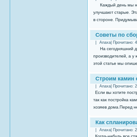
Каждый день мы на
улучшают старые. Эта
в стороне. Придумыва
Советы по сбо
|
Anaxa
| Прочитано:
4
На сегодняшний ден
производителей, а у
этой статье мы опише
Строим камин 
|
Anaxa
| Прочитано:
2
Если вы хотите пост
так как постройка ка
хозяев дома.Перед н
Как спланиров
|
Anaxa
| Прочитано:
2
Когда-нибудь все ст