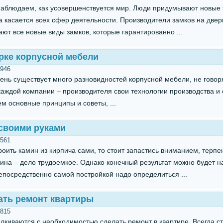
блюдаем, как усовершенствуется мир. Люди придумывают новые 
 касается всех сфер деятельности. Производители замков на двери
ют все новые виды замков, которые гарантированно ...
рке корпусной мебели
946
ь существует много разновидностей корпусной мебели, не говор
 каждой компании – производителя свои технологии производства 
м основные принципы и советы, ...
своими руками
561
роить камин из кирпича сами, то стоит запастись вниманием, терп
мина – дело трудоемкое. Однако конечный результат можно будет н
епосредственно самой постройкой надо определиться ...
ать ремонт квартиры
815
алкиваются с необходимостью сделать ремонт в квартире. Всегда с