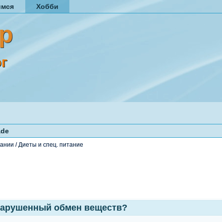
имся
Хобби
р
г
de
тании
/
Диеты и спец. питание
нарушенный обмен веществ?