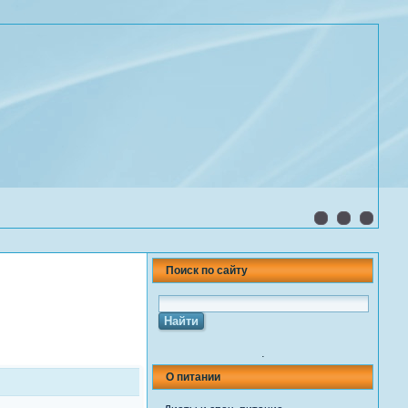
Поиск по сайту
.
О питании