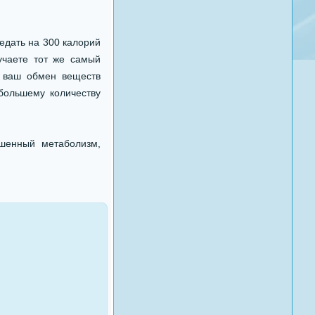
едать на 300 калорий
учаете тот же самый
ь ваш обмен веществ
большему количеству
шенный метаболизм,