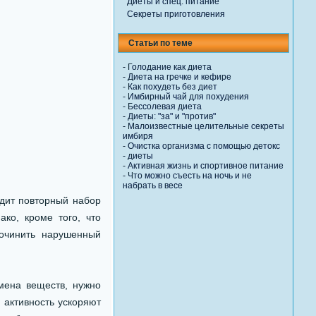
Диеты и спец. питание
Секреты приготовления
Статьи по теме
-
Голодание как диета
-
Диета на гречке и кефире
-
Как похудеть без диет
-
Имбирный чай для похудения
-
Бессолевая диета
-
Диеты: "за" и "против"
-
Малоизвестные целительные секреты
имбиря
-
Очистка организма с помощью детокс
- диеты
-
Активная жизнь и спортивное питание
-
Что можно съесть на ночь и не
набрать в весе
дит повторный набор
ко, кроме того, что
очинить нарушенный
бмена веществ, нужно
 активность ускоряют