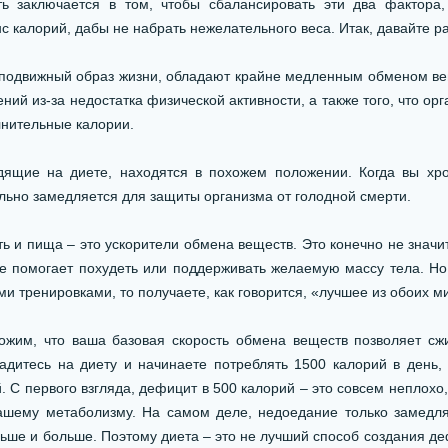
ть заключается в том, чтобы сбалансировать эти два фактора
 калорий, дабы не набрать нежелательного веса. Итак, давайте р
подвижный образ жизни, обладают крайне медленным обменом вещ
ий из-за недостатка физической активности, а также того, что ор
лнительные калории.
дящие на диете, находятся в похожем положении. Когда вы хро
льно замедляется для защиты организма от голодной смерти.
ь и пища – это ускорители обмена веществ. Это конечно не значи
е помогает похудеть или поддерживать желаемую массу тела. Но
ми тренировками, то получаете, как говорится, «лучшее из обоих м
жим, что ваша базовая скорость обмена веществ позволяет сжи
садитесь на диету и начинаете потреблять 1500 калорий в день,
. С первого взгляда, дефицит в 500 калорий – это совсем неплохо,
вашему метаболизму. На самом деле, недоедание только замедля
ьше и больше. Поэтому диета – это не лучший способ создания де