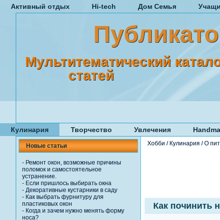
Активный отдых
Hi-tech
Дом Семья
Учащ
Публикато
Мультитематический катало
статей
Кулинария
Творчество
Увлечения
Handma
Хобби
/
Кулинария
/
О пи
Новые статьи
-
Ремонт окон, возможные причины
поломок и самостоятельное
устранение.
-
Если пришлось выбирать окна
-
Декоративные кустарники в саду
-
Как выбрать фурнитуру для
пластиковых окон
Как починить 
-
Когда и зачем нужно менять форму
носа?