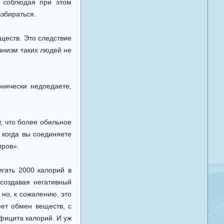
, соблюдая при этом
азбираться.
еств. Это следствие
ганизм таких людей не
нически недоедаете,
т, что более обильное
 когда вы соединяете
иров».
гать 2000 калорий в
 создавая негативный
 но, к сожалению, это
ет обмен веществ, с
фицита калорий. И уж