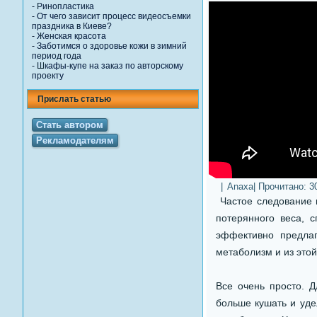
-
Ринопластика
-
От чего зависит процесс видеосъемки
праздника в Киеве?
-
Женская красота
-
Заботимся о здоровье кожи в зимний
период года
-
Шкафы-купе на заказ по авторскому
проекту
Прислать статью
Стать автором
Рекламодателям
|
Anaxa
| Прочитано:
3
Частое следование 
потерянного веса, 
эффективно предла
метаболизм и из этой 
Все очень просто. Д
больше кушать и уде