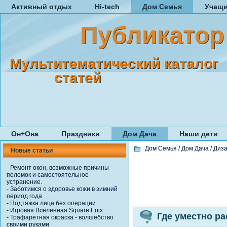
Активный отдых
Hi-tech
Дом Семья
Учащ
Публикатор
Мультитематический каталог
статей
Он+Она
Праздники
Дом Дача
Наши дети
Дом Семья
/
Дом Дача
/
Диз
Новые статьи
-
Ремонт окон, возможные причины
поломок и самостоятельное
устранение.
-
Заботимся о здоровье кожи в зимний
период года
-
Подтяжка лица без операции
-
Игровая Вселенная Square Enix
Где уместно р
-
Трафаретная окраска - волшебство
своими руками