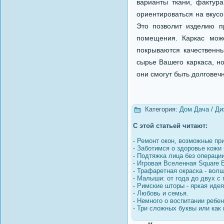
варианты ткани, фактур
ориентироваться на вкусо
Это позволит изделию п
помещения. Каркас мож
покрываются качественн
сырье Вашего каркаса, н
они смогут быть долговеч
Категория:
Дом Дача
/
Ди
С этой статьей читают:
-
Ремонт окон, возможные пр
-
Заботимся о здоровье кожи 
-
Подтяжка лица без операци
-
Игровая Вселенная Square E
-
Трафаретная окраска - вол
-
Малыши: от года до двух с 
-
Римские шторы - яркая идея
-
Любовь и семья.
-
Немного о воспитании ребен
-
Три сложных буквы или как 