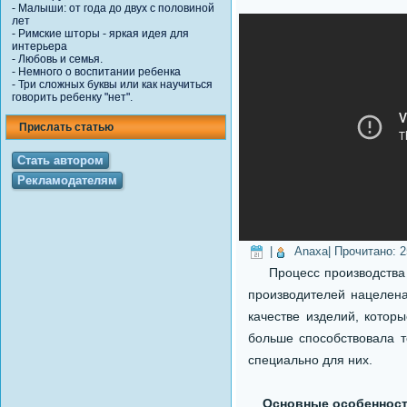
-
Малыши: от года до двух с половиной
лет
-
Римские шторы - яркая идея для
интерьера
-
Любовь и семья.
-
Немного о воспитании ребенка
-
Три сложных буквы или как научиться
говорить ребенку "нет".
Прислать статью
Стать автором
Рекламодателям
|
Anaxa
| Прочитано:
2
Процесс производства 
производителей нацелена
качестве изделий, котор
больше способствовала т
специально для них.
Основные особенности