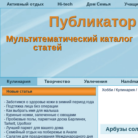
Активный отдых
Hi-tech
Дом Семья
Учащ
Публикатор
Мультитематический каталог
статей
Кулинария
Творчество
Увлечения
Handma
Хобби
/
Кулинария
/
Новые статьи
-
Заботимся о здоровье кожи в зимний период года
-
Подтяжка лица без операции
-
Как выбрать имя для малыша
-
Куриные ножки, запеченные с овощами
-
Пробковые полы, паркетная доска Барлинек,
Tarkett, Upofloor
-
Лучший паркет для вашего дома
Арбузы со
-
Семейный отдых на побережье в Анапе
-
Салатик для празднования Международного дня