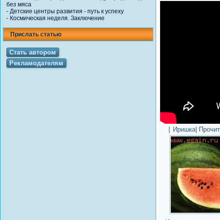
без мяса
-
Детские центры развития - путь к успеху
-
Космическая неделя. Заключение
Прислать статью
Стать автором
Рекламодателям
|
Иришка
| Прочи