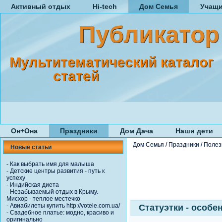
Активный отдых
Hi-tech
Дом Семья
Учащ
Публикатор
Мультитематический каталог
статей
Он+Она
Праздники
Дом Дача
Наши дети
Дом Семья
/
Праздники
/
Полез
Новые статьи
-
Как выбрать имя для малыша
-
Детские центры развития - путь к
успеху
-
Индийская диета
-
Незабываемый отдых в Крыму.
Мисхор - теплое местечко
-
Авиабилеты купить http://votele.com.ua/
Статуэтки - особе
-
Свадебное платье: модно, красиво и
оригинально