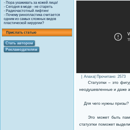
-
Пора ухаживать за кожей лица!
-
Сегодня в моде - не стареть
-
Радиочастотный лифтинг
-
Почему ринопластика считается
одним из самых сложных видов
пластической хирургии?
Прислать статью
Стать автором
Рекламодателям
|
Anaxa
| Прочитано:
2573
Статуэтки – это фигуры
неодушевленные и даже а
Для чего нужны призы?
Это может быть памятн
статуэтки поможет выдели