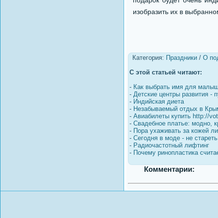
подарок будет очень инд
изобразить их в выбранно
Категория:
Праздники
/
О по
С этой статьей читают:
-
Как выбрать имя для малы
-
Детские центры развития - п
-
Индийская диета
-
Незабываемый отдых в Крым
-
Авиабилеты купить http://vot
-
Свадебное платье: модно, к
-
Пора ухаживать за кожей ли
-
Сегодня в моде - не стареть
-
Радиочастотный лифтинг
-
Почему ринопластика счита
Комментарии: