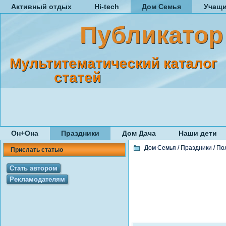
Активный отдых
Hi-tech
Дом Семья
Учащ
Публикатор
Мультитематический каталог
статей
Он+Она
Праздники
Дом Дача
Наши дети
Дом Семья
/
Праздники
/
По
Прислать статью
Стать автором
Рекламодателям