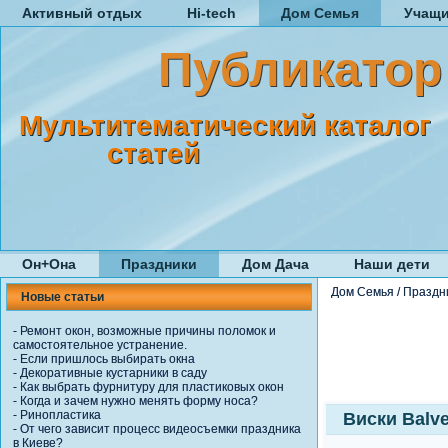
Активный отдых
Hi-tech
Дом Семья
Учащ
Публикатор
Мультитематический каталог
статей
Он+Она
Праздники
Дом Дача
Наши дети
Дом Семья
/
Праздн
Новые статьи
-
Ремонт окон, возможные причины поломок и
самостоятельное устранение.
-
Если пришлось выбирать окна
-
Декоративные кустарники в саду
-
Как выбрать фурнитуру для пластиковых окон
-
Когда и зачем нужно менять форму носа?
-
Ринопластика
Виски Balv
-
От чего зависит процесс видеосъемки праздника
в Киеве?