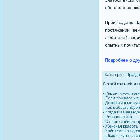
Знатоки виски о
обогащая их нюа
Производство Ba
протяжении век
любителей виск
опытных почитат
Подробнее о дру
Категория:
Праздн
С этой статьей чи
-
Ремонт окон, воз
-
Если пришлось вы
-
Декоративные кус
-
Как выбрать фурн
-
Когда и зачем ну
-
Ринопластика
-
От чего зависит 
-
Женская красота
-
Заботимся о здор
-
Шкафы-купе на за