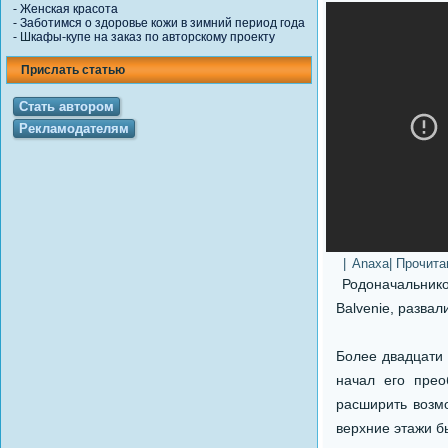
-
Женская красота
-
Заботимся о здоровье кожи в зимний период года
-
Шкафы-купе на заказ по авторскому проекту
Прислать статью
Стать автором
Рекламодателям
|
Anaxa
| Прочит
Родоначальнико
Balvenie, разва
Более двадцати 
начал его прео
расширить возм
верхние этажи б