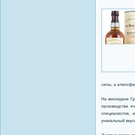
силы, а атмосфе
На винокурне Гр
производства я
специалистов, 
уникальный вкусо