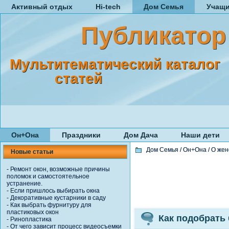
Активный отдых
Hi-tech
Дом Семья
Учащ
Публикатор
Мультитематический каталог
статей
Он+Она
Праздники
Дом Дача
Наши дети
Дом Семья
/
Он+Она
/
О жен
Новые статьи
-
Ремонт окон, возможные причины
поломок и самостоятельное
устранение.
-
Если пришлось выбирать окна
-
Декоративные кустарники в саду
-
Как выбрать фурнитуру для
пластиковых окон
Как подобрать
-
Ринопластика
-
От чего зависит процесс видеосъемки