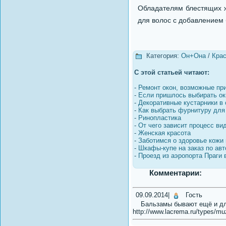
Обладателям блестящих ж
для волос с добавлением 
Категория:
Он+Она
/
Крас
С этой статьей читают:
-
Ремонт окон, возможные пр
-
Если пришлось выбирать ок
-
Декоративные кустарники в
-
Как выбрать фурнитуру для
-
Ринопластика
-
От чего зависит процесс ви
-
Женская красота
-
Заботимся о здоровье кожи 
-
Шкафы-купе на заказ по авт
-
Проезд из аэропорта Праги 
Комментарии:
09.09.2014
|
Гость
Бальзамы бывают ещё и для
http://www.lacrema.ru/types/m