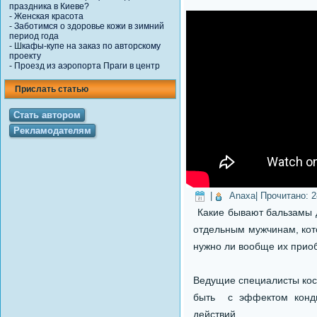
праздника в Киеве?
-
Женская красота
-
Заботимся о здоровье кожи в зимний
период года
-
Шкафы-купе на заказ по авторскому
проекту
-
Проезд из аэропорта Праги в центр
Прислать статью
Стать автором
Рекламодателям
|
Anaxa
| Прочитано:
2
Какие бывают бальзамы 
отдельным мужчинам, кот
нужно ли вообще их прио
Ведущие специалисты кос
быть с эффектом конди
действий.