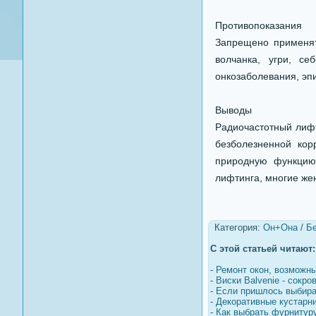
Противопоказания
Запрещено применят
волчанка, угри, с
онкозаболевания, эпи
Выводы
Радиочастотный лифт
безболезненной кор
природную функцию.
лифтинга, многие же
Категория:
Он+Она
/
Бе
С этой статьей читают:
-
Ремонт окон, возможны
-
Виски Balvenie - сокро
-
Если пришлось выбира
-
Декоративные кустарни
-
Как выбрать фурнитур