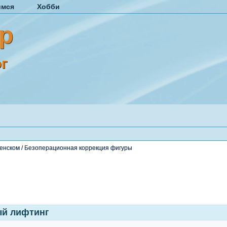
имся
Хобби
р
г
енском
/
Безоперационная коррекция фигуры
ый лифтинг