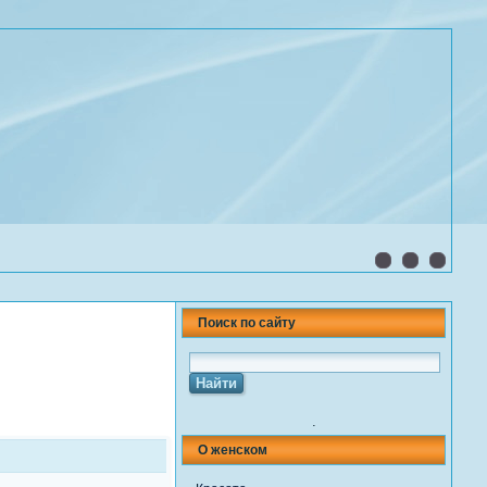
Поиск по сайту
.
О женском