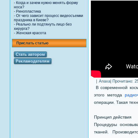
-
Когда и зачем нужно менять форму
носа?
-
Ринопластика
-
От чего зависит процесс видеосъемки
праздника в Киеве?
-
Реально ли подтянуть лицо без
хирурга?
-
Женская красота
Прислать статью
Стать автором
Рекламодателям
|
Anaxa
| Прочитано:
2
В современной косм
этого метода
радио
операции. Такая тех
Принцип действия
Процедуры основыва
тканей. Производи