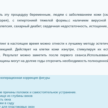
ь эту процедуру беременным, людям с заболеванием кожи (ск
еборея), с гипертонией тяжелой формы,с наличием вирусной
лепсия, сахарный диабет, сердечная недостаточность, истощение,
инг в настоящее время можно отнести к лучшему методу эстетич
рекцией. Действует на клетки кожи изнутри, стимулируя их ес
 Результат можно заметить после первого сеанса.Использован
нщины могут на долгие годы отсрочить необходимость полноценной
зоперационная коррекция фигуры
е причины поломок и самостоятельное устранение.
вище из глубины веков
ть окна
ки в саду
у для пластиковых окон