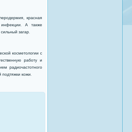
леродермия, красная
 инфекции. А также
 сильный загар.
еской косметологии с
тественную работу и
ием радиочастотного
 подтяжки кожи.