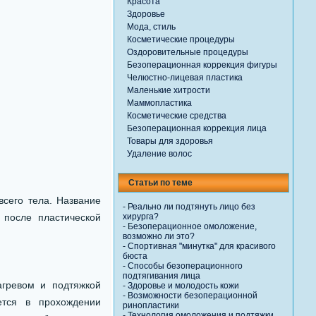
Красота
Здоровье
Мода, стиль
Косметические процедуры
Оздоровительные процедуры
Безоперационная коррекция фигуры
Челюстно-лицевая пластика
Маленькие хитрости
Маммопластика
Косметические средства
Безоперационная коррекция лица
Товары для здоровья
Удаление волос
Статьи по теме
всего тела. Название
-
Реально ли подтянуть лицо без
после пластической
хирурга?
-
Безоперационное омоложение,
возможно ли это?
-
Спортивная "минутка" для красивого
бюста
-
Способы безоперационного
подтягивания лица
агревом и подтяжкой
-
Здоровье и молодость кожи
-
Возможности безоперационной
ется в прохождении
ринопластики
-
Технология омоложения и подтяжки