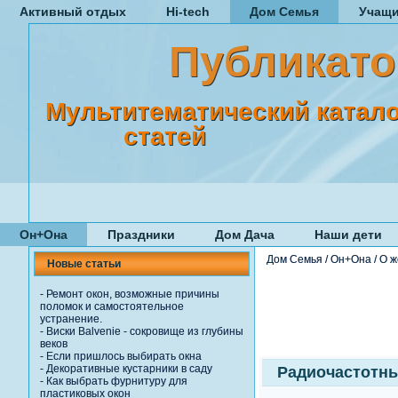
Активный отдых
Hi-tech
Дом Семья
Учащ
Публикато
Мультитематический катало
статей
Он+Она
Праздники
Дом Дача
Наши дети
Дом Семья
/
Он+Она
/
О ж
Новые статьи
-
Ремонт окон, возможные причины
поломок и самостоятельное
устранение.
-
Виски Balvenie - сокровище из глубины
веков
-
Если пришлось выбирать окна
-
Декоративные кустарники в саду
Радиочастотн
-
Как выбрать фурнитуру для
пластиковых окон