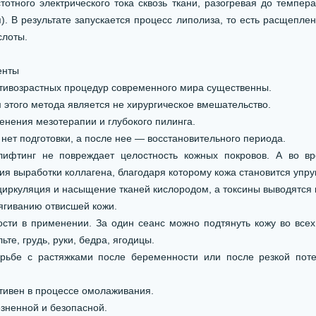
тотного электрического тока сквозь ткани, разогревая до темпер
). В результате запускается процесс липолиза, то есть расщепле
слоты.
енты
нтивозрастных процедур современного мира существенны.
 этого метода является не хирургическое вмешательство.
енения мезотерапии и глубокого пилинга.
нет подготовки, а после нее — восстановительного периода.
лифтинг не повреждает целостность кожных покровов. А во в
я выработки коллагена, благодаря которому кожа становится упру
циркуляция и насыщение тканей кислородом, а токсины выводятся 
тягиванию отвисшей кожи.
сти в применении. За один сеанс можно подтянуть кожу во все
ьте, грудь, руки, бедра, ягодицы.
рьбе с растяжками после беременности или после резкой поте
ативен в процессе омолаживания.
езненной и безопасной.