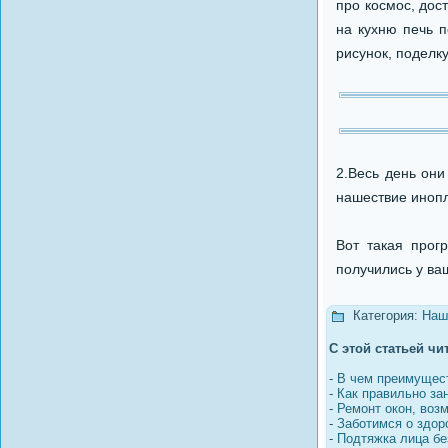
про космос, дос
на кухню печь п
рисунок, поделку
2.Весь день они
нашествие инопл
Вот такая прог
получились у ва
Категория:
Наш
С этой статьей чи
-
В чем преимущест
-
Как правильно за
-
Ремонт окон, воз
-
Заботимся о здор
-
Подтяжка лица бе