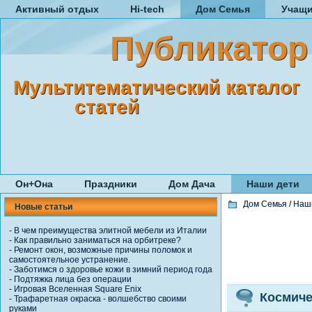
Активный отдых
Hi-tech
Дом Семья
Учащ
Публикатор
Мультитематический каталог
статей
Он+Она
Праздники
Дом Дача
Наши дети
Дом Семья
/
Наш
Новые статьи
-
В чем преимущества элитной мебели из Италии
-
Как правильно заниматься на орбитреке?
-
Ремонт окон, возможные причины поломок и
самостоятельное устранение.
-
Заботимся о здоровье кожи в зимний период года
-
Подтяжка лица без операции
-
Игровая Вселенная Square Enix
Космиче
-
Трафаретная окраска - волшебство своими
руками