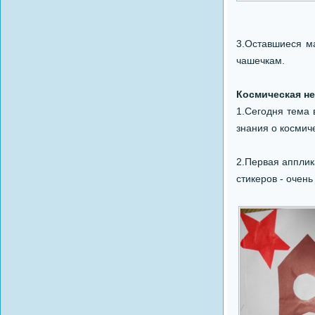
3.Оставшиеся м
чашечкам.
Космическая не
1.Сегодня тема 
знания о космич
2.Первая апплик
стикеров - очен