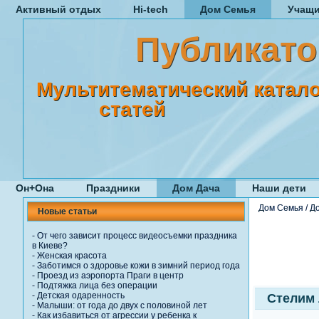
Активный отдых
Hi-tech
Дом Семья
Учащ
Публикато
Мультитематический катало
статей
Он+Она
Праздники
Дом Дача
Наши дети
Дом Семья
/
Д
Новые статьи
-
От чего зависит процесс видеосъемки праздника
в Киеве?
-
Женская красота
-
Заботимся о здоровье кожи в зимний период года
-
Проезд из аэропорта Праги в центр
-
Подтяжка лица без операции
-
Детская одаренность
Стелим
-
Малыши: от года до двух с половиной лет
-
Как избавиться от агрессии у ребенка к