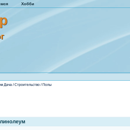
имся
Хобби
р
г
ом Дача
/
Строительство
/
Полы
 линолеум