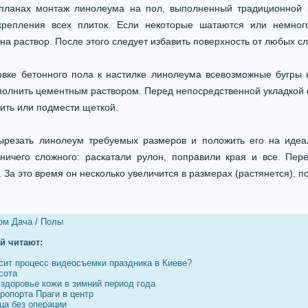
планах монтаж линолеума на пол, выполненный традиционной к
крепления всех плиток. Если некоторые шатаются или немног
на раствор. После этого следует избавить поверхность от любых след
овке бетонного пола к настилке линолеума всевозможные бугры
полнить цементным раствором. Перед непосредственной укладкой 
ить или подмести щеткой.
ырезать линолеум требуемых размеров и положить его на идеал
ничего сложного: раскатали рулон, поправили края и все. Пер
 За это время он несколько увеличится в размерах (растянется), п
ом Дача
/
Полы
ей читают:
исит процесс видеосъемки праздника в Киеве?
сота
 здоровье кожи в зимний период года
ропорта Праги в центр
ца без операции