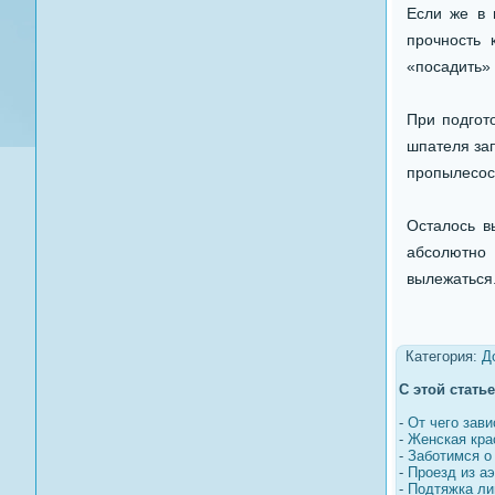
Если же в 
прочность 
«посадить» 
При подгот
шпателя за
пропылесос
Осталось в
абсолютно 
вылежаться.
Категория:
Д
С этой стать
-
От чего зав
-
Женская кра
-
Заботимся о
-
Проезд из аэ
-
Подтяжка ли