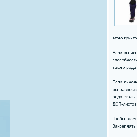
этого грун
Если вы ис
способност
такого рода
Если линоле
исправност
рода сколы
ДСП-листов
Чтобы дост
Закреплять 