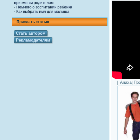
приемным родителям
-
Немного о воспитании ребенка
-
Как выбрать имя для малыша
Прислать статью
Стать автором
Рекламодателям
|
Anaxa
| Пр