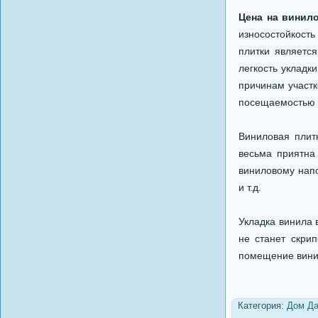
Цена на винил
износостойкост
плитки является
легкость укладк
причинам участк
посещаемостью 
Виниловая плитк
весьма приятна
виниловому напо
и т.д.
Укладка винила 
не станет скри
помещение винил
Категория:
Дом Д