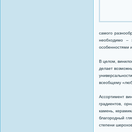
самого разнообр
необходимо – э
особенностями 
В целом, винило
делает возможны
универсальност
всеобщему «люби
Ассортимент вин
градиентов, ор
камень, керамик
благородный гля
степени шерохов