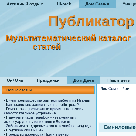
Активный отдых
Hi-tech
Дом Семья
Учащ
Публикатор
Мультитематический каталог
статей
Он+Она
Праздники
Дом Дача
Наши дети
Дом Семья
/
Дом Да
Новые статьи
-
В чем преимущества элитной мебели из Италии
-
Как правильно заниматься на орбитреке?
-
Ремонт окон, возможные причины поломок и
самостоятельное устранение.
-
Наручные часы телефон - незаменимый
аксессуар для путешествия в Ботсван
-
Заботимся о здоровье кожи в зимний период года
Виниловые
-
Подтяжка лица и шеи
-
Проезд из аэропорта Праги в центр