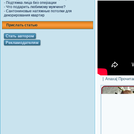
-
Подтяжка лица без операции
-
Что подарить любимому мужчине?
-
Сантониновые натяжные потолки для
декорирования квартир
Прислать статью
Стать автором
Рекламодателям
|
Anaxa
| Прочит