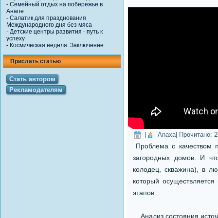
-
Семейный отдых на побережье в
Анапе
-
Салатик для празднования
Международного дня без мяса
-
Детские центры развития - путь к
успеху
-
Космическая неделя. Заключение
Прислать статью
Стать автором
Рекламодателям
|
Anaxa
| Прочитано:
2
Проблема с качеством п
загородных домов. И чт
колодец, скважина), в 
который осуществляется
этапов:
Анализ состояния источн