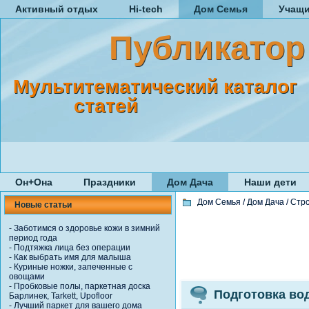
Активный отдых
Hi-tech
Дом Семья
Учащ
Публикатор
Мультитематический каталог
статей
Он+Она
Праздники
Дом Дача
Наши дети
Дом Семья
/
Дом Дача
/
Стро
Новые статьи
-
Заботимся о здоровье кожи в зимний
период года
-
Подтяжка лица без операции
-
Как выбрать имя для малыша
-
Куриные ножки, запеченные с
овощами
-
Пробковые полы, паркетная доска
Подготовка во
Барлинек, Tarkett, Upofloor
-
Лучший паркет для вашего дома