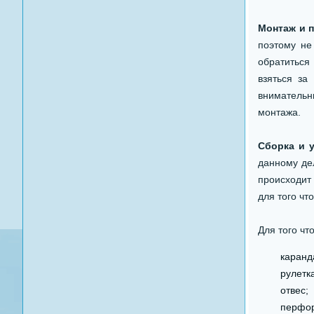
Монтаж и 
поэтому не
обратиться
взяться за
внимательн
монтажа.
Сборка и 
данному де
происходит 
для того чт
Для того чт
каранд
рулетк
отвес;
перфор