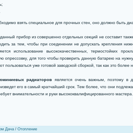
ь;
.
бходимо взять специальное для прочных стен, оно должно быть ди
данный прибор из совершенно отдельных секций не составит также
едить за тем, чтобы при соединении не допускать крепления ниж
яется использование высококачественных, термостойких прок
ю опрессовку, для того чтобы проверить данную батарею на нужну
т пользоваться уже готовой заводской сборкой, так как это более 
юминиевых радиаторов
является очень важным, поэтому в д
изведет его в самый кратчайший срок. Тем более, что они подлеж
ребует внимательности и руки высококвалифицированного мастера.
ом Дача
/
Отопление