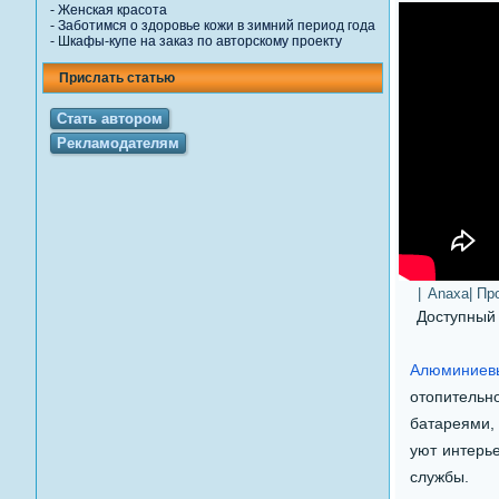
-
Женская красота
-
Заботимся о здоровье кожи в зимний период года
-
Шкафы-купе на заказ по авторскому проекту
Прислать статью
Стать автором
Рекламодателям
|
Anaxa
| Пр
Доступный
Алюминиевы
отопительн
батареями, 
уют интерь
службы.