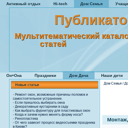
Активный отдых
Hi-tech
Дом Семья
Учащ
Публикато
Мультитематический катало
статей
Он+Она
Праздники
Дом Дача
Наши дети
Дом Семья
/
Д
Новые статьи
-
Ремонт окон, возможные причины поломок и
самостоятельное устранение.
-
Если пришлось выбирать окна
-
Декоративные кустарники в саду
-
Как выбрать фурнитуру для пластиковых окон
-
Когда и зачем нужно менять форму носа?
-
Ринопластика
Монтаж,
-
От чего зависит процесс видеосъемки праздника
в Киеве?