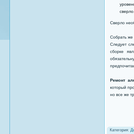
уровен
сверло
Сверло нео
Собрать же 
Следует сл
сборке явл
обязательну
предпочитаю
Ремонт ал
который про
но все же т
Категория:
Д