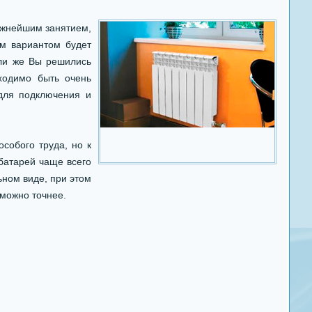
жнейшим занятием,
им вариантом будет
сли же Вы решились
бходимо быть очень
для подключения и
особого труда, но к
батарей чаще всего
ьном виде, при этом
 можно точнее.