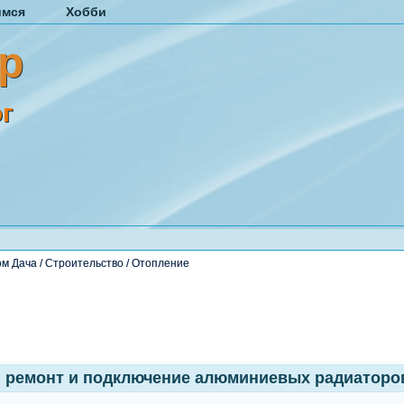
имся
Хобби
р
г
ом Дача
/
Строительство
/
Отопление
 ремонт и подключение алюминиевых радиаторов