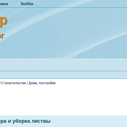
имся
Хобби
р
г
/
Строительство
/
Дома, постройки
ра и уборка листвы