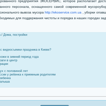
ированного предприятия ЭКОСЕРВИС, которое располагает дост
анного персонала, оснащенного самой современной мусороубор
сионального вывоза мусора
http://ekoservice.com.ua
, уборки опав
бходимых для поддержания чистоты и порядка в наших городах зад
а
/
Дома, постройки
сс видеосъемки праздника в Киеве?
кожи в зимний период года
раги в центр
ерации
ух с половиной лет
ессии у ребенка к приемным родителям
ребенка
малыша