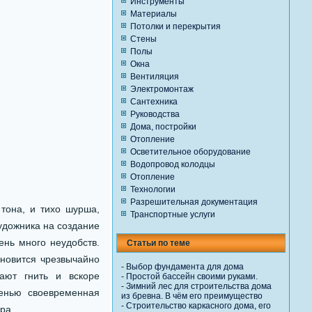
Инструменты
Материалы
Потолки и перекрытия
Стены
Полы
Окна
Вентиляция
Электромонтаж
Сантехника
Руководства
Дома, постройки
Отопление
Осветительное оборудование
Водопровод колодцы
Отопление
Технологии
Разрешительная документация
она, и тихо шурша,
Транспортные услуги
удожника на создание
ень много неудобств.
Статьи по теме
ановится чрезвычайно
-
Выбор фундамента для дома
ают гнить и вскоре
-
Простой бассейн своими руками.
-
Зимний лес для строительства дома
сенью своевременная
из бревна. В чём его преимущество
-
Строительство каркасного дома, его
ра.