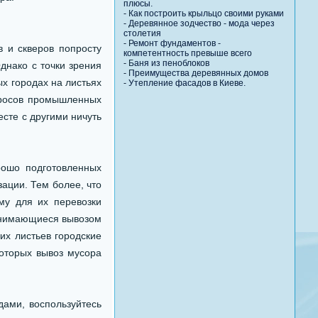
плюсы.
-
Как построить крыльцо своими руками
-
Деревянное зодчество - мода через
столетия
-
Ремонт фундаментов -
 и скверов попросту
компетентность превыше всего
-
Баня из пеноблоков
днако с точки зрения
-
Преимущества деревянных домов
х городах на листьях
-
Утепление фасадов в Киеве.
бросов промышленных
сте с другими ничуть
ошо подготовленных
зации. Тем более, что
му для их перевозки
занимающиеся вывозом
их листьев городские
которых вывоз мусора
ами, воспользуйтесь