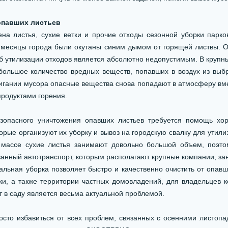
павших листьев
листья, сухие ветки и прочие отходы сезонной уборки парков
 месяцы города были окутаны синим дымом от горящей листвы. О
об утилизации отходов является абсолютно недопустимым. В крупны
 большое количество вредных веществ, попавших в воздух из вы
игании мусора опасные вещества снова попадают в атмосферу вме
родуктами горения.
асного уничтожения опавших листьев требуется помощь хор
рые организуют их уборку и вывоз на городскую свалку для утили
 массе сухие листья занимают довольно большой объем, поэто
анный автотранспорт, которым располагают крупные компании, 
льная уборка позволяет быстро и качественно очистить от опавш
ки, а также территории частных домовладений, для владельцев 
т в саду является весьма актуальной проблемой.
то избавиться от всех проблем, связанных с осенними листопад