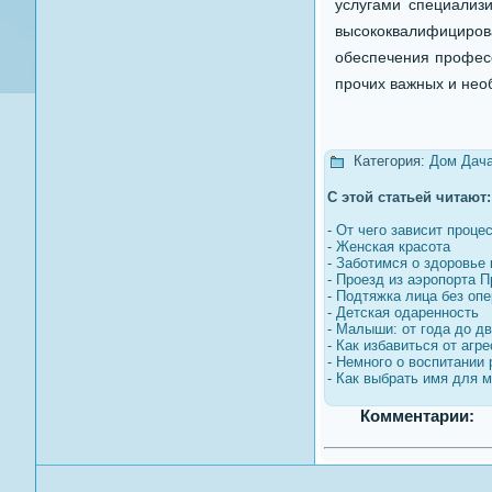
услугами специализ
высококвалифициров
обеспечения профес
прочих важных и нео
Категория:
Дом Дач
С этой статьей читают:
-
От чего зависит проце
-
Женская красота
-
Заботимся о здоровье 
-
Проезд из аэропорта П
-
Подтяжка лица без оп
-
Детская одаренность
-
Малыши: от года до дв
-
Как избавиться от агр
-
Немного о воспитании 
-
Как выбрать имя для 
Комментарии: