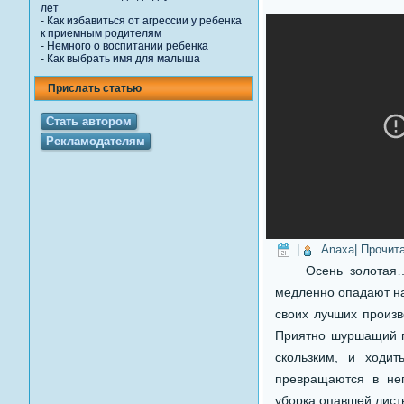
лет
-
Как избавиться от агрессии у ребенка
к приемным родителям
-
Немного о воспитании ребенка
-
Как выбрать имя для малыша
Прислать статью
Стать автором
Рекламодателям
|
Anaxa
| Прочит
Осень золотая… Зе
медленно опадают на
своих лучших произв
Приятно шуршащий по
скользким, и ходи
превращаются в неп
уборка опавшей лист