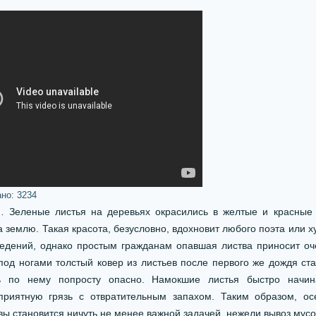
ано:
3234
леные листья на деревьях окрасились в желтые и красные т
 землю. Такая красота, безусловно, вдохновит любого поэта или х
едений, однако простым гражданам опавшая листва приносит оч
д ногами толстый ковер из листьев после первого же дождя ст
ть по нему попросту опасно. Намокшие листья быстро начин
риятную грязь с отвратительным запахом. Таким образом, о
вы становится ничуть не менее важной задачей, нежели вывоз мусо