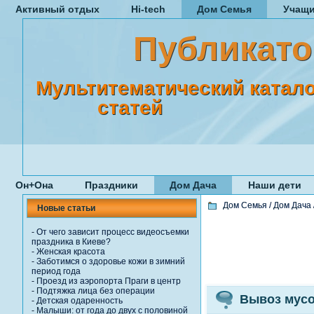
Активный отдых
Hi-tech
Дом Семья
Учащ
Публикато
Мультитематический катало
статей
Он+Она
Праздники
Дом Дача
Наши дети
Дом Семья
/
Дом Дача
Новые статьи
-
От чего зависит процесс видеосъемки
праздника в Киеве?
-
Женская красота
-
Заботимся о здоровье кожи в зимний
период года
-
Проезд из аэропорта Праги в центр
-
Подтяжка лица без операции
Вывоз мусо
-
Детская одаренность
-
Малыши: от года до двух с половиной