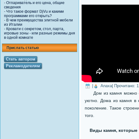
-
Отпариватель и его цена, общие
сведения
-
Что такое формат DjVu и какими
программами его открыть?
-
В чем преимущества элитной мебели
из Италии
-
Кровати с секретом, стол, парта,
игровые зоны - или разные режимы дня
в одной комнате
Прислать статью
Стать автором
Рекламодателям
|
Anaxa
| Прочитано:
1
Дом из камня можно сме
уютно. Дома из камня в 
поколение. Такое строени
того.
Виды камня, которые