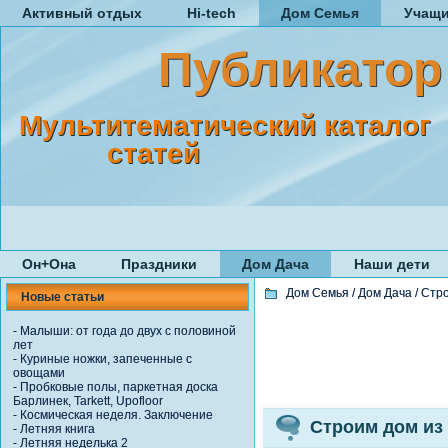
Активный отдых
Hi-tech
Дом Семья
Учащ
Публикатор
Мультитематический каталог
статей
Он+Она
Праздники
Дом Дача
Наши дети
Дом Семья
/
Дом Дача
/
Стро
Новые статьи
-
Малыши: от года до двух с половиной
лет
-
Куриные ножки, запеченные с
овощами
-
Пробковые полы, паркетная доска
Барлинек, Tarkett, Upofloor
-
Космическая неделя. Заключение
Строим дом из
-
Летняя книга
-
Летняя неделька 2