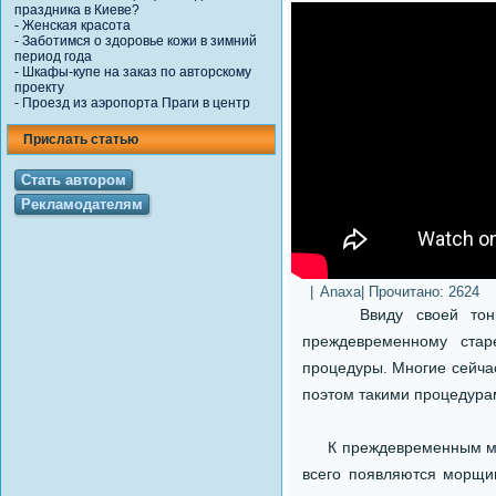
праздника в Киеве?
-
Женская красота
-
Заботимся о здоровье кожи в зимний
период года
-
Шкафы-купе на заказ по авторскому
проекту
-
Проезд из аэропорта Праги в центр
Прислать статью
Стать автором
Рекламодателям
|
Anaxa
| Прочитано:
2624
Ввиду своей тонкост
преждевременному стар
процедуры. Многие сейчас
поэтом такими процедурам
К преждевременным морщ
всего появляются морщ