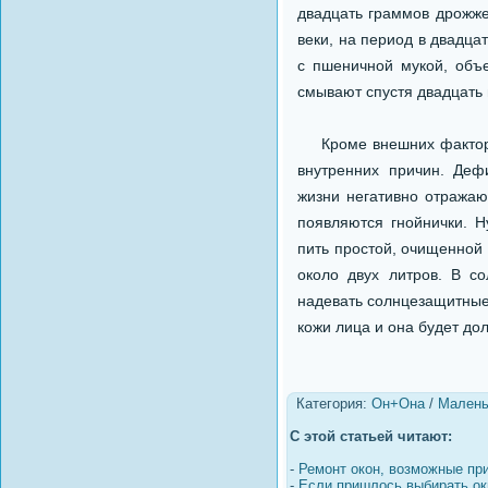
двадцать граммов дрожже
веки, на период в двадца
с пшеничной мукой, объ
смывают спустя двадцать 
Кроме внешних факторов, 
внутренних причин. Деф
жизни негативно отражают
появляются гнойнички. 
пить простой, очищенной 
около двух литров. В со
надевать солнцезащитные
кожи лица и она будет дол
Категория:
Он+Она
/
Малень
С этой статьей читают:
-
Ремонт окон, возможные пр
-
Если пришлось выбирать ок