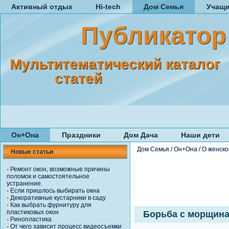
Активный отдых
Hi-tech
Дом Семья
Учащ
Публикатор
Мультитематический каталог
статей
Он+Она
Праздники
Дом Дача
Наши дети
Дом Семья
/
Он+Она
/
О женск
Новые статьи
-
Ремонт окон, возможные причины
поломок и самостоятельное
устранение.
-
Если пришлось выбирать окна
-
Декоративные кустарники в саду
-
Как выбрать фурнитуру для
пластиковых окон
Борьба с морщина
-
Ринопластика
-
От чего зависит процесс видеосъемки