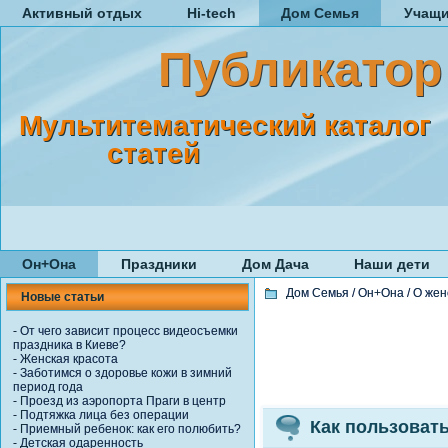
Активный отдых
Hi-tech
Дом Семья
Учащ
Публикатор
Мультитематический каталог
статей
Он+Она
Праздники
Дом Дача
Наши дети
Дом Семья
/
Он+Она
/
О жен
Новые статьи
-
От чего зависит процесс видеосъемки
праздника в Киеве?
-
Женская красота
-
Заботимся о здоровье кожи в зимний
период года
-
Проезд из аэропорта Праги в центр
-
Подтяжка лица без операции
Как пользоват
-
Приемный ребенок: как его полюбить?
-
Детская одаренность