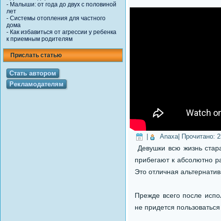
-
Малыши: от года до двух с половиной
лет
-
Системы отопления для частного
дома
-
Как избавиться от агрессии у ребенка
к приемным родителям
Прислать статью
Стать автором
Рекламодателям
|
Anaxa
| Прочитано:
2
Девушки всю жизнь стар
прибегают к абсолютно р
Это отличная альтернатив
Прежде всего после испо
не придется пользоваться