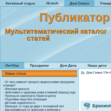
Активный отдых
Hi-tech
Дом Семья
Учащ
Публикатор
Мультитематический каталог
статей
Он+Она
Праздники
Дом Дача
Наши дети
Дом Семья
/
Он+
Новые статьи
-
От чего зависит процесс видеосъемки праздника
в Киеве?
-
Женская красота
-
Заботимся о здоровье кожи в зимний период года
-
Проезд из аэропорта Праги в центр
-
Подтяжка лица без операции
-
Детская одаренность
Брахиоп
-
Малыши: от года до двух с половиной лет
-
Как избавиться от агрессии у ребенка к