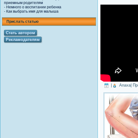
приемным родителям
-
Немного о воспитании ребенка
-
Как выбрать имя для малыша
Прислать статью
Стать автором
Рекламодателям
|
Anaxa
| П