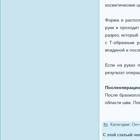
косметические ш
Форма и располо
руки и проходит
разрез, который
с Т-образным р
впадиной и пос
Если на руках п
результат опера
Послеоперацио
После брахиопла
области шва. Пов
Категория:
Он+
С этой статьей чи