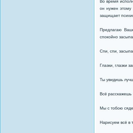
Во время исполн
он нужен этому
защищает психик
Предлагаю Ваше
спокойно засыпа
Спи, спи, засыпа
Глазки, глазки з
Ты увидишь лучш
Всё расскажешь 
Мы с тобою сяд
Нарисуем всё в т