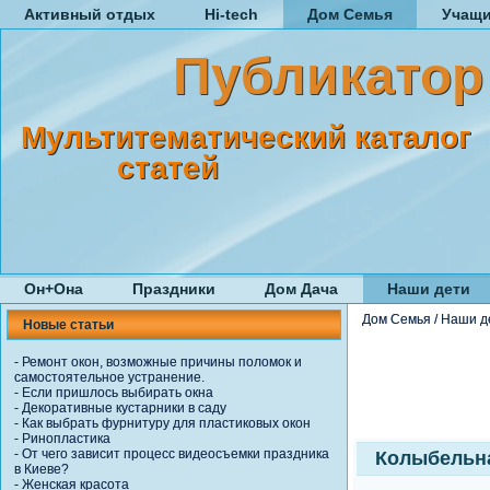
Активный отдых
Hi-tech
Дом Семья
Учащ
Публикатор
Мультитематический каталог
статей
Он+Она
Праздники
Дом Дача
Наши дети
Дом Семья
/
Наши д
Новые статьи
-
Ремонт окон, возможные причины поломок и
самостоятельное устранение.
-
Если пришлось выбирать окна
-
Декоративные кустарники в саду
-
Как выбрать фурнитуру для пластиковых окон
-
Ринопластика
-
От чего зависит процесс видеосъемки праздника
Колыбельн
в Киеве?
-
Женская красота