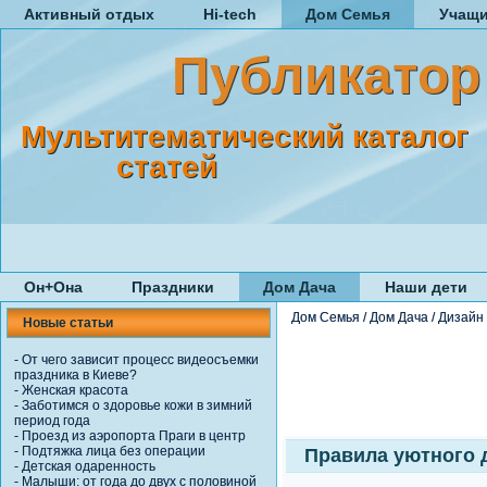
Активный отдых
Hi-tech
Дом Семья
Учащ
Публикатор
Мультитематический каталог
статей
Он+Она
Праздники
Дом Дача
Наши дети
Дом Семья
/
Дом Дача
/
Дизайн
Новые статьи
-
От чего зависит процесс видеосъемки
праздника в Киеве?
-
Женская красота
-
Заботимся о здоровье кожи в зимний
период года
-
Проезд из аэропорта Праги в центр
-
Подтяжка лица без операции
Правила уютного 
-
Детская одаренность
-
Малыши: от года до двух с половиной