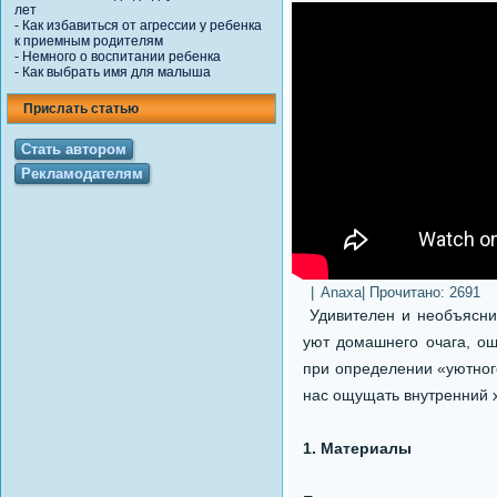
лет
-
Как избавиться от агрессии у ребенка
к приемным родителям
-
Немного о воспитании ребенка
-
Как выбрать имя для малыша
Прислать статью
Стать автором
Рекламодателям
|
Anaxa
| Прочитано:
2691
Удивителен и необъясни
уют домашнего очага, о
при определении «уютного
нас ощущать внутренний х
1. Материалы