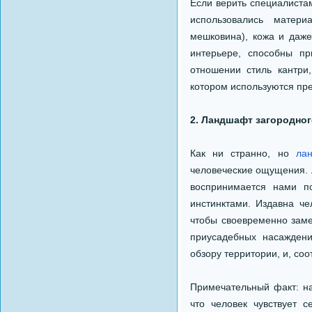
Если верить специалистам
использовались матери
мешковина), кожа и даж
интерьере, способны пр
отношении стиль кантри
котором используются пр
2. Ландшафт загородно
Как ни странно, но
ла
человеческие ощущения. Л
воспринимается нами п
инстинктами. Издавна ч
чтобы своевременно заме
приусадебных насаждени
обзору территории, и, со
Примечательный факт: на
что человек чувствует 