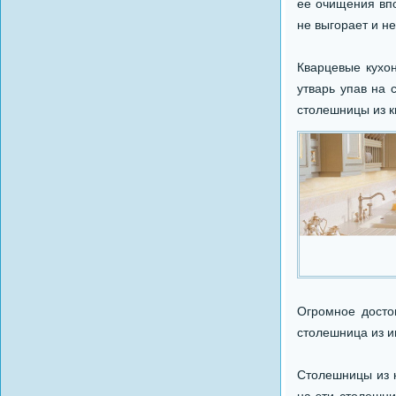
ее очищения впо
не выгорает и не
Кварцевые кухо
утварь упав на 
столешницы из к
Огромное досто
столешница из и
Столешницы из к