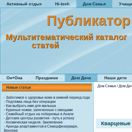
Активный отдых
Hi-tech
Дом Семья
Учащ
Публикатор
Мультитематический каталог
статей
Он+Она
Праздники
Дом Дача
Наши дети
Дом Семья
/
Дом Да
Новые статьи
-
Заботимся о здоровье кожи в зимний период года
-
Подтяжка лица без операции
-
Как выбрать имя для малыша
-
Куриные ножки, запеченные с овощами
-
Семейный отдых на побережье в Анапе
-
Детские центры развития - путь к успеху
-
Космическая неделя. Заключение
Кварцевые 
-
Аренда апартаментов в Секешфехерваре,
Венгрия