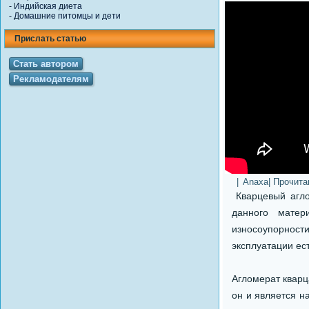
-
Индийская диета
-
Домашние питомцы и дети
Прислать статью
Стать автором
Рекламодателям
|
Anaxa
| Прочит
Кварцевый агл
данного матер
износоупорности
эксплуатации ес
Агломерат кварц
он и является н