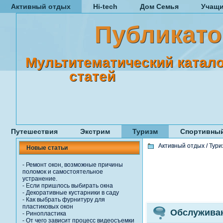
Активный отдых
Hi-tech
Дом Семья
Учащ
Публикато
Мультитематический катало
статей
Путешествия
Экстрим
Туризм
Спортивный
Активный отдых
/
Тури
Новые статьи
-
Ремонт окон, возможные причины
поломок и самостоятельное
устранение.
-
Если пришлось выбирать окна
-
Декоративные кустарники в саду
-
Как выбрать фурнитуру для
пластиковых окон
Обслуживан
-
Ринопластика
-
От чего зависит процесс видеосъемки