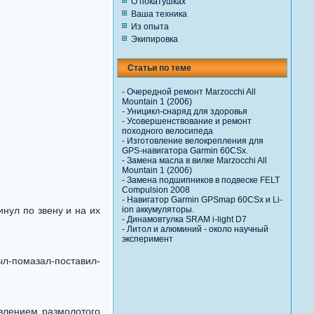
О покатушках
Ваша техника
Из опыта
Экипировка
Статьи по теме
-
Очередной ремонт Marzocchi All
Mountain 1 (2006)
-
Уницикл-снаряд для здоровья
-
Усовершенствование и ремонт
походного велосипеда
-
Изготовление велокрепления для
GPS-навигатора Garmin 60CSx.
-
Замена масла в вилке Marzocchi All
Mountain 1 (2006)
-
Замена подшипников в подвеске FELT
Compulsion 2008
-
Навигатор Garmin GPSmap 60CSx и Li-
инул по звену и на их
ion аккумуляторы.
-
Динамовтулка SRAM i-light D7
-
Литол и алюминий - около научный
эксперимент
л-помазал-поставил-
влением размолотого