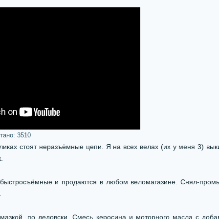
итано:
3510
иках стоят неразъёмные цепи. Я на всех велах (их у меня 3) вык
.
быстросъёмные и продаются в любом веломагазине. Снял-промы
.
мазкой, по дедовски. Смесь керосина и моторного масла с доба