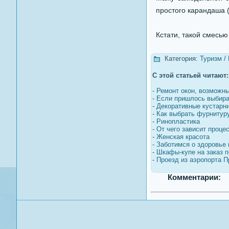
простого карандаша (
Кстати, такой смесью
Категория:
Туризм
/
С этой статьей читают:
-
Ремонт окон, возможны
-
Если пришлось выбира
-
Декоративные кустарни
-
Как выбрать фурнитур
-
Ринопластика
-
От чего зависит проце
-
Женская красота
-
Заботимся о здоровье 
-
Шкафы-купе на заказ п
-
Проезд из аэропорта П
Комментарии: