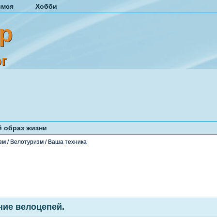
имся
Хобби
р
г
 образ жизни
зм
/
Велотуризм
/
Ваша техника
ие велоцепей.