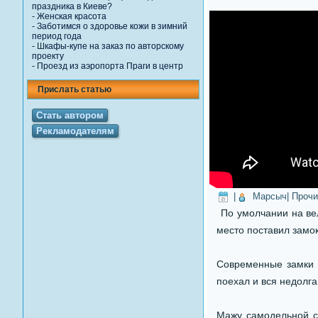
праздника в Киеве?
-
Женская красота
-
Заботимся о здоровье кожи в зимний
период года
-
Шкафы-купе на заказ по авторскому
проекту
-
Проезд из аэропорта Праги в центр
Прислать статью
Стать автором
Рекламодателям
|
Марсыч
| Проч
По умолчании на вел
место поставил замок
Современные замки 
поехал и вся недолга
Мажу самодельной с