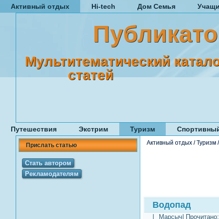
Активный отдых
Hi-tech
Дом Семья
Учащ
Публикато
Мультитематический катало
статей
Путешествия
Экстрим
Туризм
Спортивный
Активный отдых
/
Туризм
Прислать статью
Стать автором
Рекламодателям
Водопад
|
Марсыч
| Прочитано