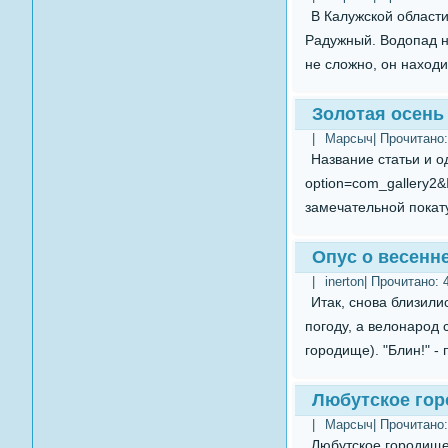
В Калужской области
Радужный. Водопад на
не сложно, он находит
Золотая осень
|
Марсыч
| Прочитано
Название статьи и о
option=com_gallery2
замечательной покату
Опус о весенн
|
inerton
| Прочитано:
Итак, снова близил
погоду, а велонарод 
городище). "Блин!" -
Любутское гор
|
Марсыч
| Прочитано
Любутское городище 