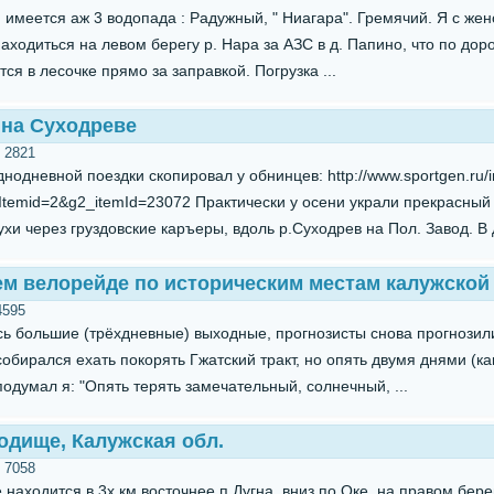
 имеется аж 3 водопада : Радужный, " Ниагара". Гремячий. Я с же
ходиться на левом берегу р. Нара за АЗС в д. Папино, что по доро
ся в лесочке прямо за заправкой. Погрузка ...
 на Суходреве
:
2821
днодневной поездки скопировал у обнинцев: http://www.sportgen.ru/
&Itemid=2&g2_itemId=23072 Практически у осени украли прекрасный
хи через груздовские каръеры, вдоль р.Суходрев на Пол. Завод. В 
ем велорейде по историческим местам калужской
4595
ись большие (трёхдневные) выходные, прогнозисты снова прогнози
собирался ехать покорять Гжатский тракт, но опять двумя днями (к
 подумал я: "Опять терять замечательный, солнечный, ...
одище, Калужская обл.
:
7058
находится в 3х км восточнее п.Дугна, вниз по Оке, на правом бер