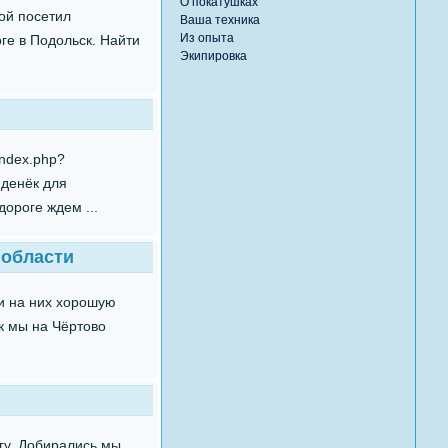
О покатушках
ной посетил
Ваша техника
Из опыта
ге в Подольск. Найти
Экипировка
index.php?
 денёк для
дороге ждем ...
 области
ли на них хорошую
ак мы на Чёртово
егу. Добирались мы