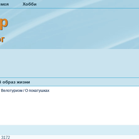
имся
Хобби
р
г
 образ жизни
/
Велотуризм
/
О покатушках
:
3172