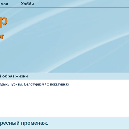
имся
Хобби
р
г
 образ жизни
тдых
/
Туризм
/
Велотуризм
/
О покатушках
ресный променаж.