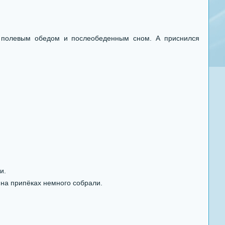
 полевым обедом и послеобеденным сном. А приснился
и.
 на припёках немного собрали.