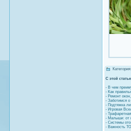
Категория
С этой стать
-
В чем преим
-
Как правиль
-
Ремонт окон
-
Заботимся о
-
Подтяжка ли
-
Игровая Все
-
Трафаретная
-
Малыши: от 
-
Системы ото
-
Важность ТО