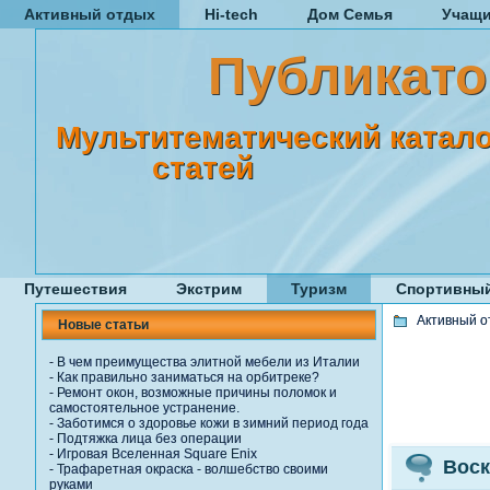
Активный отдых
Hi-tech
Дом Семья
Учащ
Публикато
Мультитематический катало
статей
Путешествия
Экстрим
Туризм
Спортивный
Активный о
Новые статьи
-
В чем преимущества элитной мебели из Италии
-
Как правильно заниматься на орбитреке?
-
Ремонт окон, возможные причины поломок и
самостоятельное устранение.
-
Заботимся о здоровье кожи в зимний период года
-
Подтяжка лица без операции
-
Игровая Вселенная Square Enix
Воск
-
Трафаретная окраска - волшебство своими
руками