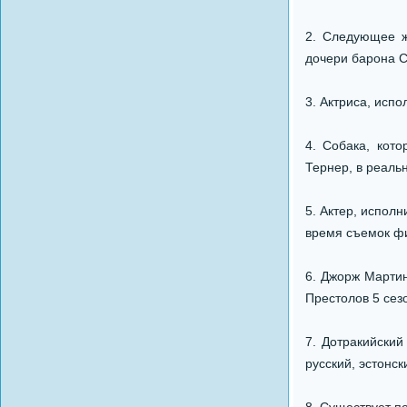
2. Следующее ж
дочери барона С
3. Актриса, исп
4. Собака, кот
Тернер, в реаль
5. Актер, испол
время съемок ф
6. Джорж Мартин
Престолов 5 сез
7. Дотракийский
русский, эстонск