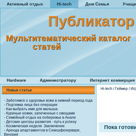
Активный отдых
Hi-tech
Дом Семья
Учащ
Публикатор
Мультитематический каталог
статей
Hardware
Администратору
Интернет коммерция
Hi-tech
/
Геймер
/
Иг
Новые статьи
-
Заботимся о здоровье кожи в зимний период года
-
Подтяжка лица без операции
-
Как выбрать имя для малыша
-
Куриные ножки, запеченные с овощами
-
Семейный отдых на побережье в Анапе
-
Детские центры развития - путь к успеху
-
Космическая неделя. Заключение
Пока готов
-
Аренда апартаментов в Секешфехерваре,
Венгрия