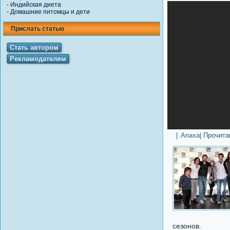
-
Индийская диета
-
Домашние питомцы и дети
Прислать статью
Стать автором
Рекламодателям
|
Anaxa
| Прочит
сезонов.