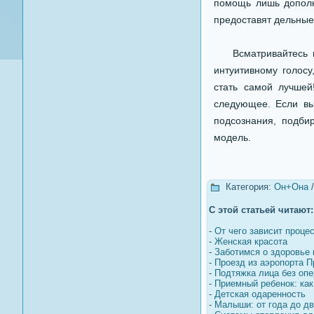
помощь лишь дополн
предоставят дельные
Всматривайтесь в с
интуитивному голосу
стать самой лучшей
следующее. Если вы
подсознания, подби
модель.
Категория:
Он+Она
С этой статьей читают:
-
От чего зависит проце
-
Женская красота
-
Заботимся о здоровье 
-
Проезд из аэропорта П
-
Подтяжка лица без оп
-
Приемный ребенок: как
-
Детская одаренность
-
Малыши: от года до дв