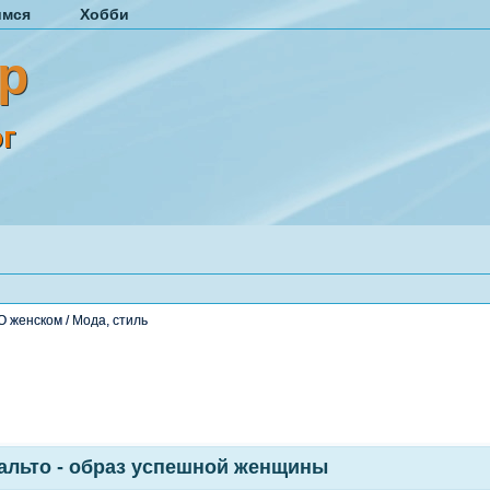
имся
Хобби
р
г
О женском
/
Мода, стиль
альто - образ успешной женщины