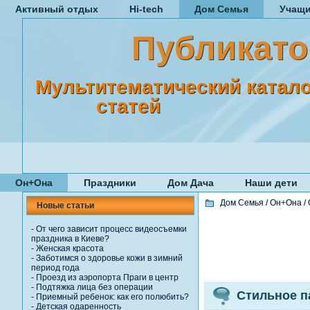
Активный отдых
Hi-tech
Дом Семья
Учащ
Публикато
Мультитематический катало
статей
Он+Она
Праздники
Дом Дача
Наши дети
Дом Семья
/
Он+Она
/
Новые статьи
-
От чего зависит процесс видеосъемки
праздника в Киеве?
-
Женская красота
-
Заботимся о здоровье кожи в зимний
период года
-
Проезд из аэропорта Праги в центр
-
Подтяжка лица без операции
Стильное п
-
Приемный ребенок: как его полюбить?
-
Детская одаренность