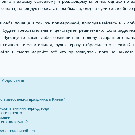
ение к вашему основному и решающему мнению, однако не во
 советы, не следует возлагать особых надежд на чужие хвалебные 
ебя почаще в той же примерочной, прислушивайтесь и к соб
, будьте требовательны и действуйте решительно. Если задалис
! Чувствуете какие либо сомнения по поводу выбранного паль
 личность стеснительная, лучше сразу отбросьте это в самый т
райте и смело меряйте всё что приглянулось, пока не найдёт
/
Мода, стиль
сс видеосъемки праздника в Киеве?
кожи в зимний период года
раги в центр
ерации
 его полюбить?
ух с половиной лет