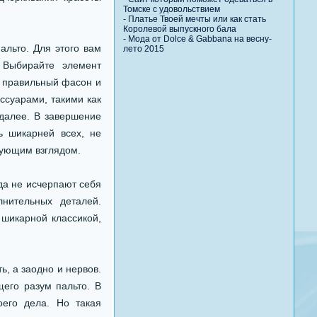
Томске с удовольствием
-
Платье Твоей мечты или как стать
Королевой выпускного бала
-
Мода от Dolce & Gabbana на весну-
льто. Для этого вам
лето 2015
 Выбирайте элемент
, правильный фасон и
ссуарами, такими как
 далее. В завершение
ь шикарней всех, не
гующим взглядом.
да не исчерпают себя
нительных деталей.
 шикарной классикой,
, а заодно и нервов.
его разум пальто. В
его дела. Но такая