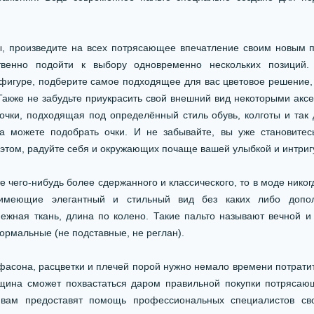
роизведите на всех потрясающее впечатление своим новым па
ственно подойти к выбору одновременно нескольких позиций.
фигуре, подберите самое подходящее для вас цветовое решение
акже не забудьте приукрасить свой внешний вид некоторыми аксе
чки, подходящая под определённый стиль обувь, колготы и так
за можете подобрать очки. И не забывайте, вы уже становитес
 этом, радуйте себя и окружающих почаще вашей улыбкой и интри
чего-нибудь более сдержанного и классического, то в моде никог
 имеющие элегантный и стильный вид без каких либо допол
нежная ткань, длина по колено. Такие пальто называют вечной и
ормальные (не подставные, не реглан).
она, расцветки и плечей порой нужно немало времени потратить
щина сможет похвастаться даром правильной покупки потрясающ
 вам предоставят помощь профессиональных специалистов сво