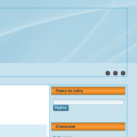
Поиск по сайту
.
О женском