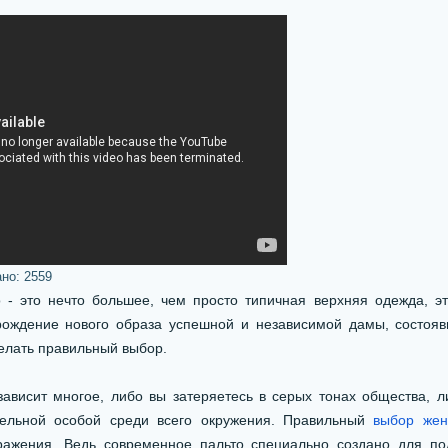
ано:
2559
это нечто большее, чем просто типичная верхняя одежда, э
 рождение нового образа успешной и независимой дамы, состояв
делать правильный выбор.
исит многое, либо вы затеряетесь в серых тонах общества, л
ельной особой среди всего окружения. Правильный
выбор жен
ражения. Ведь современное пальто специально создано для по