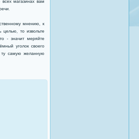
 всех магазинах вам
речи.
ственному мнению, к
ь целью, то извольте
то - значит меряйте
ёмный уголок своего
е ту самую желанную