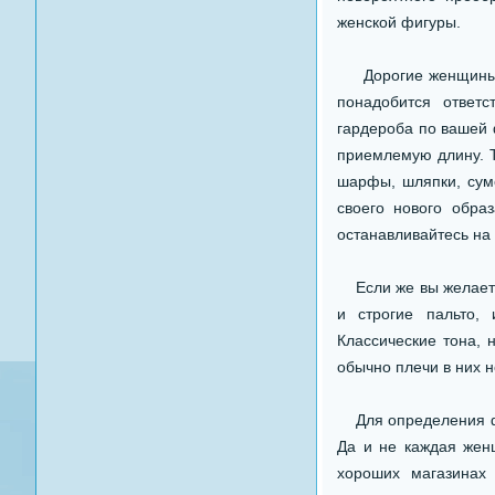
женской фигуры.
Дорогие женщины, п
понадобится ответ
гардероба по вашей 
приемлемую длину. Т
шарфы, шляпки, сумо
своего нового обра
останавливайтесь на
Если же вы желаете 
и строгие пальто,
Классические тона, 
обычно плечи в них н
Для определения фас
Да и не каждая жен
хороших магазинах