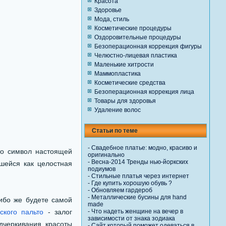
Красота
Здоровье
Мода, стиль
Косметические процедуры
Оздоровительные процедуры
Безоперационная коррекция фигуры
Челюстно-лицевая пластика
Маленькие хитрости
Маммопластика
Косметические средства
Безоперационная коррекция лица
Товары для здоровья
Удаление волос
Статьи по теме
-
Свадебное платье: модно, красиво и
то символ настоящей
оригинально
-
Весна-2014 Тренды нью-йоркских
шейся как целостная
подиумов
-
Стильные платья через интернет
-
Где купить хорошую обувь ?
-
Обновляем гардероб
-
Металлические бусины для hand
ибо же будете самой
made
ского пальто
- залог
-
Что надеть женщине на вечер в
зависимости от знака зодиака
дчеркивания красоты
-
Сайт который поможет одеваться в