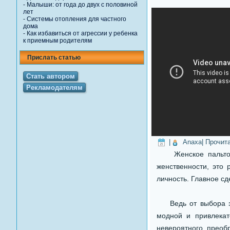
-
Малыши: от года до двух с половиной
лет
-
Системы отопления для частного
дома
-
Как избавиться от агрессии у ребенка
к приемным родителям
Прислать статью
Стать автором
Рекламодателям
|
Anaxa
| Прочит
Женское пальто - 
женственности, это
личность. Главное с
Ведь от выбора зав
модной и привлекат
невероятного преоб