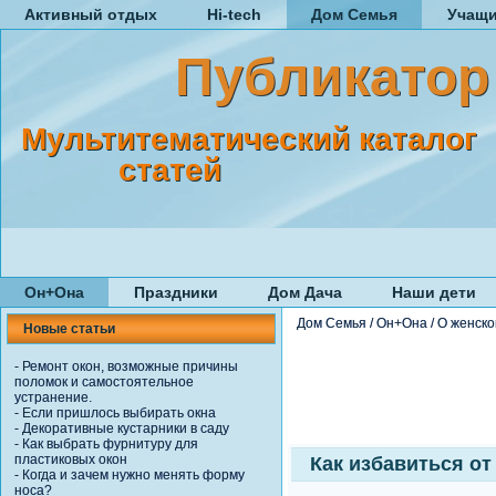
Активный отдых
Hi-tech
Дом Семья
Учащ
Публикатор
Мультитематический каталог
статей
Он+Она
Праздники
Дом Дача
Наши дети
Дом Семья
/
Он+Она
/
О женск
Новые статьи
-
Ремонт окон, возможные причины
поломок и самостоятельное
устранение.
-
Если пришлось выбирать окна
-
Декоративные кустарники в саду
-
Как выбрать фурнитуру для
пластиковых окон
Как избавиться от
-
Когда и зачем нужно менять форму
носа?