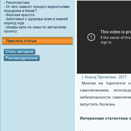
-
Ринопластика
-
От чего зависит процесс видеосъемки
праздника в Киеве?
-
Женская красота
-
Заботимся о здоровье кожи в зимний
период года
-
Шкафы-купе на заказ по авторскому
проекту
Прислать статью
Стать автором
Рекламодателям
|
Anaxa
| Прочитано:
2677
Многие не торопятся о
самолечением, исполь
небезопасности самолече
запустить болезнь.
Интересная статистика 