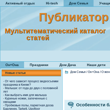
Активный отдых
Hi-tech
Дом Семья
Учащ
Публикатор
Мультитематический каталог
статей
Он+Она
Праздники
Дом Дача
Наши дети
Дом Семья
/
Он+Она
/
О жен
Новые статьи
-
От чего зависит процесс видеосъемки
праздника в Киеве?
-
Малыши: от года до двух с половиной
лет
-
Как выбрать имя для малыша
-
Куриные ножки, запеченные с
овощами
Особенности б
-
Пробковые полы, паркетная доска
Барлинек, Tarkett, Upofloor