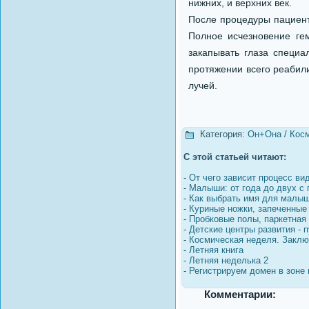
нижних, и верхних век.
После процедуры пациент
Полное исчезновение ге
закапывать глаза специа
протяжении всего реабили
лучей.
Категория:
Он+Она
/
Кос
С этой статьей читают:
-
От чего зависит процесс ви
-
Малыши: от года до двух с 
-
Как выбрать имя для малы
-
Куриные ножки, запеченные
-
Пробковые полы, паркетная д
-
Детские центры развития - п
-
Космическая неделя. Закл
-
Летняя книга
-
Летняя неделька 2
-
Регистрируем домен в зоне r
Комментарии: