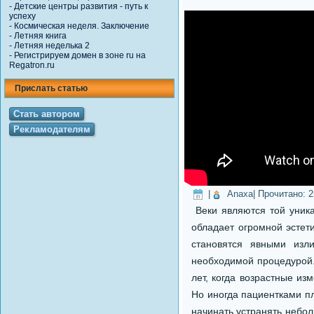
-
Детские центры развития - путь к
успеху
-
Космическая неделя. Заключение
-
Летняя книга
-
Летняя неделька 2
-
Регистрируем домен в зоне ru на
Regatron.ru
Прислать статью
Стать автором
Рекламодателям
|
Anaxa
| Прочитано:
2
Веки являются той уника
обладает огромной эстети
становятся явными изл
необходимой процедурой.
лет, когда возрастные из
Но иногда пациентками пл
начинать устранять небол