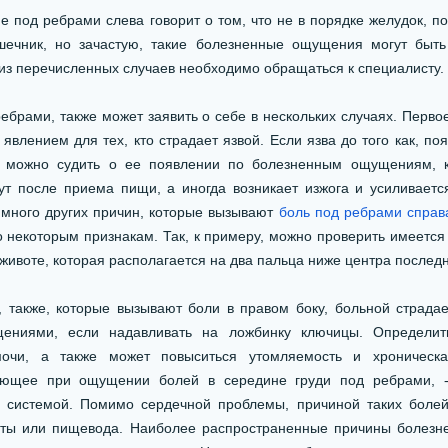
од ребрами слева говорит о том, что не в порядке желудок, по
ечник, но зачастую, такие болезненные ощущения могут быт
 из перечисленных случаев необходимо обращаться к специалисту.
рами, также может заявить о себе в нескольких случаях. Первое
явлением для тех, кто страдает язвой. Если язва до того как, по
, можно судить о ее появлении по болезненным ощущениям, 
ут после приема пищи, а иногда возникает изжога и усиливается
 много других причин, которые вызывают
боль под ребрами справ
 некоторым признакам. Так, к примеру, можно проверить имеется 
 животе, которая располагается на два пальца ниже центра послед
акже, которые вызывают боли в правом боку, больной страдае
ениями, если надавливать на ложбинку ключицы. Определит
очи, а также может повыситься утомляемость и хроническа
кающее при ощущении болей в середине груди под ребрами, -
й системой. Помимо сердечной проблемы, причиной таких болей
орты или пищевода. Наиболее распространенные причины болез