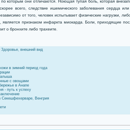
, по которым они отличаются. Ноющая тупая боль, которая внезапн
 скорее всего, следствие ишемического заболевания сердца или
езависимо от того, человек испытывает физические нагрузки, либ
го, является признаком инфаркта миокарда. Боли, приходящие по
орит о бронхите либо трахеите.
/
Здоровье, внешний вид
кожи в зимний период года
ерации
малыша
енные с овощами
бережье в Анапе
я - путь к успеху
Заключение
в Секешфехерваре, Венгрия
ети