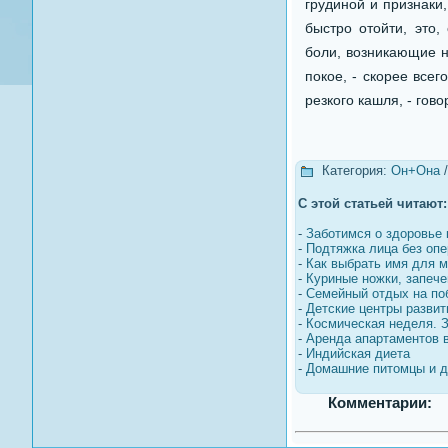
грудиной и признаки
быстро отойти, это,
боли, возникающие н
покое, - скорее все
резкого кашля, - гов
Категория:
Он+Она
С этой статьей читают:
-
Заботимся о здоровье 
-
Подтяжка лица без оп
-
Как выбрать имя для 
-
Куриные ножки, запеч
-
Семейный отдых на по
-
Детские центры развити
-
Космическая неделя. 
-
Аренда апартаментов 
-
Индийская диета
-
Домашние питомцы и д
Комментарии: