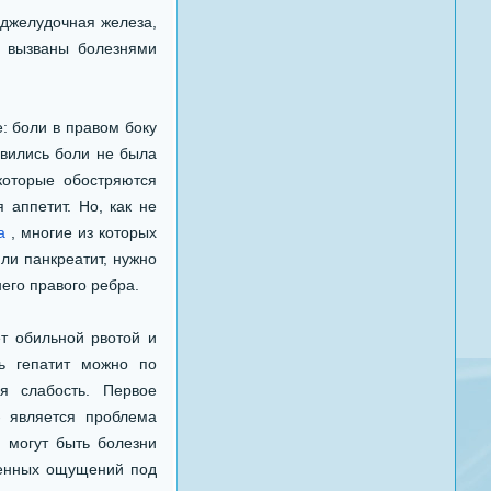
джелудочная железа,
ь вызваны болезнями
: боли в правом боку
явились боли не была
которые обостряются
 аппетит. Но, как не
а
, многие из которых
ли панкреатит, нужно
него правого ребра.
т обильной рвотой и
ь гепатит можно по
я слабость. Первое
 является проблема
 могут быть болезни
ненных ощущений под