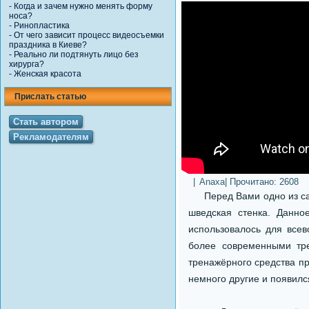
-
Когда и зачем нужно менять форму
носа?
-
Ринопластика
-
От чего зависит процесс видеосъемки
праздника в Киеве?
-
Реально ли подтянуть лицо без
хирурга?
-
Женская красота
Прислать статью
Стать автором
Рекламодателям
|
Anaxa
| Прочитано:
2608
Перед Вами одно из сам
шведская стенка. Данно
использовалось для все
более современными тре
тренажёрного средства пр
немного другие и появилс