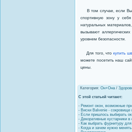
В том случае, если Вы ж
спортивную зону у себ
натуральных материалов,
вызывают аллергических
уровнем безопасности.
Для того, что
купить ш
можете посетить наш сайт
цены.
Категория:
Он+Она
/
Здоров
С этой статьей читают:
-
Ремонт окон, возможные пр
-
Виски Balvenie - сокровище 
-
Если пришлось выбирать ок
-
Декоративные кустарники в
-
Как выбрать фурнитуру для
-
Когда и зачем нужно менят