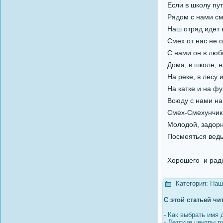
Если в школу пут
Рядом с нами см
Наш отряд идет в
Смех от нас не о
С нами он в люб
Дома, в школе, н
На реке, в лесу и
На катке и на фу
Всюду с нами на
Смех-Смехунчик
Молодой, задор
Посмеяться ведь
Хорошего и рад
Категория:
Наш
С этой статьей чи
-
Как выбрать имя
-
Детские центры ра