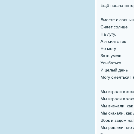
Ещё нашла интер
Вместе с солны
Сияет солнце
На лугу,
А я сиять так
Не могу.
Зато умею
Улыбаться
И целый день
Могу смеяться! 
Мы играли в хох
Мы играли в хох
Мы визжали, как
Мы скакали, как 
Вбок и задом на
Мы решили: кто з