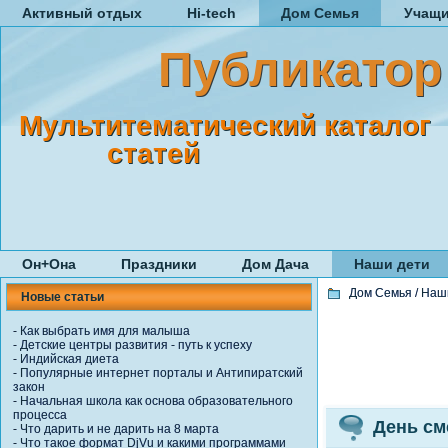
Активный отдых
Hi-tech
Дом Семья
Учащ
Публикатор
Мультитематический каталог
статей
Он+Она
Праздники
Дом Дача
Наши дети
Дом Семья
/
Наш
Новые статьи
-
Как выбрать имя для малыша
-
Детские центры развития - путь к успеху
-
Индийская диета
-
Популярные интернет порталы и Антипиратский
закон
-
Начальная школа как основа образовательного
процесса
День см
-
Что дарить и не дарить на 8 марта
-
Что такое формат DjVu и какими программами