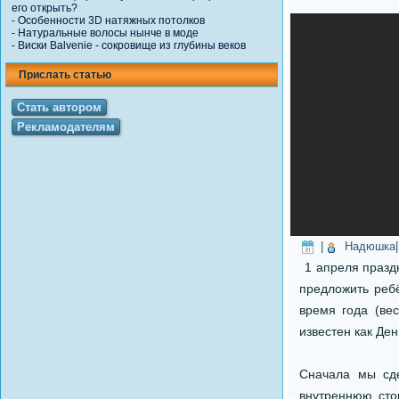
его открыть?
-
Особенности 3D натяжных потолков
-
Натуральные волосы нынче в моде
-
Виски Balvenie - сокровище из глубины веков
Прислать статью
Стать автором
Рекламодателям
|
Надюшка
1 апреля празд
предложить ребё
время года (вес
известен как Ден
Сначала мы сде
внутреннюю сто