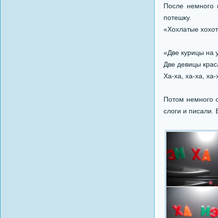
После немного 
потешку.
«Хохлатые хохоту
«Две курицы на 
Две девицы крас
Ха-ха, ха-ха, ха
Потом немного о
слоги и писали.