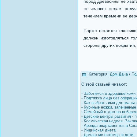
пород древесины не хвата
же человек желает получ
течением времени ее дере
Паркет остается классико
должен изготовляться то
стороны других покрытий,
Категория:
Дом Дача
/
По
С этой статьей читают:
-
Заботимся о здоровье кожи 
-
Подтяжка лица без операци
-
Как выбрать имя для малы
-
Куриные ножки, запеченные
-
Семейный отдых на побереж
-
Детские центры развития - п
-
Космическая неделя. Закл
-
Аренда апартаментов в Сек
-
Индийская диета
-
Домашние питомцы и дети