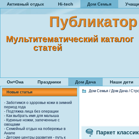
Активный отдых
Hi-tech
Дом Семья
Учащ
Публикатор
Мультитематический каталог
статей
Он+Она
Праздники
Дом Дача
Наши дети
Дом Семья
/
Дом Дача
/
Стро
Новые статьи
-
Заботимся о здоровье кожи в зимний
период года
-
Подтяжка лица без операции
-
Как выбрать имя для малыша
-
Куриные ножки, запеченные с
овощами
-
Семейный отдых на побережье в
Паркет класси
Анапе
-
Детские центры развития - путь к