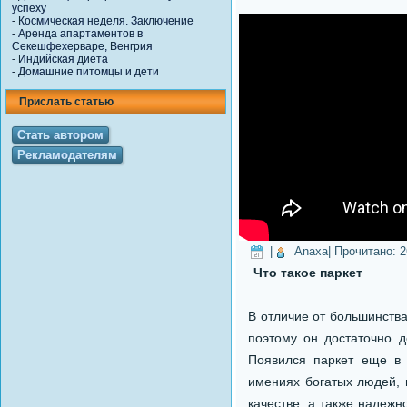
успеху
-
Космическая неделя. Заключение
-
Аренда апартаментов в
Секешфехерваре, Венгрия
-
Индийская диета
-
Домашние питомцы и дети
Прислать статью
Стать автором
Рекламодателям
|
Anaxa
| Прочитано:
2
Что такое паркет
В отличие от большинств
поэтому он достаточно д
Появился паркет еще в 
имениях богатых людей, в
качестве, а также надежн